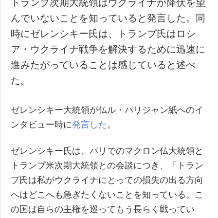
トランプ次期大統領はウクライナが降伏を望
犯罪
んでいないことを知っていると発言した。同
事故・緊急事態
時にゼレンシキー氏は、トランプ氏はロシ
ア・ウクライナ戦争を解決するために迅速に
追加
サービス
進みたがっていることは感じていると述べ
特集
購読
た。
インタビュー
フォトバンク
写真
ゼレンシキー大統領が仏ル・パリジャン紙へのイ
動画
ンタビュー時に
発言した
。
ゼレンシキー氏は、パリでのマクロン仏大統領と
トランプ米次期大統領との会談につき、「トラン
プ氏は私がウクライナにとっての損失の出る方向
へはどこへも急ぎたくないことを知っている。こ
の国は自らの主権を巡ってもう長らく戦ってい