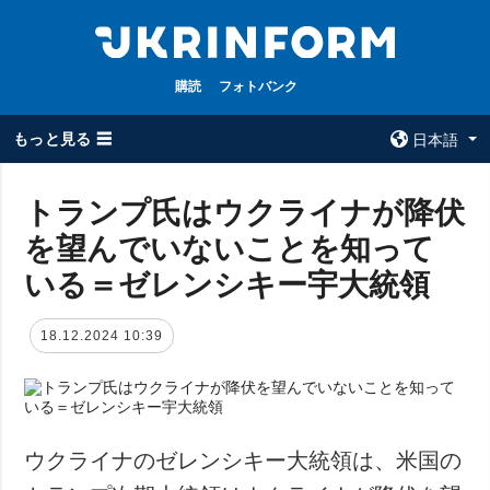
購読
フォトバンク
もっと見る ☰
日本語
×
トランプ氏はウクライナが降伏
を望んでいないことを知って
全てのトピック
ウクルインフォ
ルム
いる＝ゼレンシキー宇大統領
戦争
ウクルインフォル
被占領地
ムについて
18.12.2024 10:39
政治
コンタクト
経済・復興
防衛
社会・文化
ウクライナのゼレンシキー大統領は、米国の
スポーツ