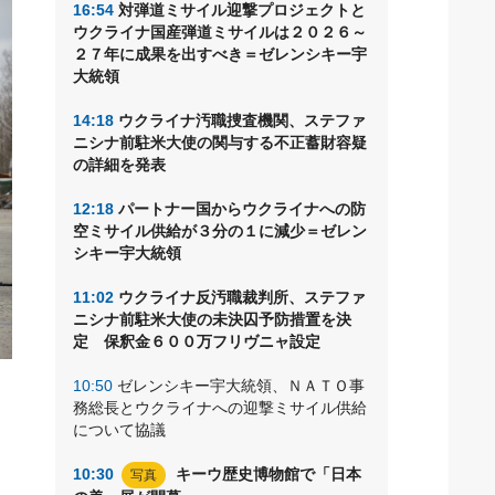
16:54
対弾道ミサイル迎撃プロジェクトと
ウクライナ国産弾道ミサイルは２０２６～
２７年に成果を出すべき＝ゼレンシキー宇
大統領
14:18
ウクライナ汚職捜査機関、ステファ
ニシナ前駐米大使の関与する不正蓄財容疑
の詳細を発表
12:18
パートナー国からウクライナへの防
空ミサイル供給が３分の１に減少＝ゼレン
シキー宇大統領
11:02
ウクライナ反汚職裁判所、ステファ
ニシナ前駐米大使の未決囚予防措置を決
定 保釈金６００万フリヴニャ設定
10:50
ゼレンシキー宇大統領、ＮＡＴＯ事
経
務総長とウクライナへの迎撃ミサイル供給
、
について協議
10:30
キーウ歴史博物館で「日本
写真