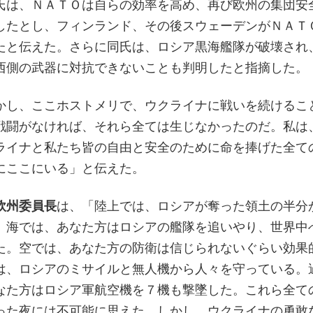
氏は、ＮＡＴＯは自らの効率を高め、再び欧州の集団安
したとし、フィンランド、その後スウェーデンがＮＡＴ
たと伝えた。さらに同氏は、ロシア黒海艦隊が破壊され
西側の武器に対抗できないことも判明したと指摘した。
かし、ここホストメリで、ウクライナに戦いを続けるこ
戦闘がなければ、それら全ては生じなかったのだ。私は
ライナと私たち皆の自由と安全のために命を捧げた全て
にここにいる」と伝えた。
欧州委員長
は、「陸上では、ロシアが奪った領土の半分
。海では、あなた方はロシアの艦隊を追いやり、世界中
た。空では、あなた方の防衛は信じられないぐらい効果
は、ロシアのミサイルと無人機から人々を守っている。
なた方はロシア軍航空機を７機も撃墜した。これら全て
った夜には不可能に思えた。しかし、ウクライナの勇敢