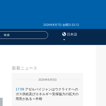
2026年8月7日 金曜日 02:12
日本語
×
サービス
新着ニュース
購読
フォトバンク
2026年8月6日
17:09
アゼルバイジャンはウクライナへの
ガス供給及びエネルギー安保協力の拡大の
用意がある＝外相