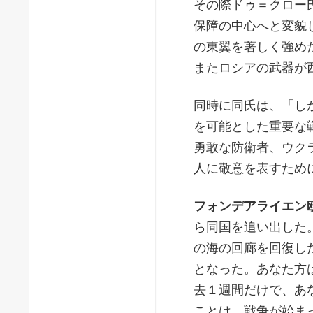
その際ドゥ＝クロー
保障の中心へと変貌
の東翼を著しく強め
またロシアの武器が
同時に同氏は、「し
を可能とした重要な
勇敢な防衛者、ウク
人に敬意を表すため
フォンデアライエン
ら同国を追い出した
の海の回廊を回復し
となった。あなた方
去１週間だけで、あ
ことは、戦争が始ま