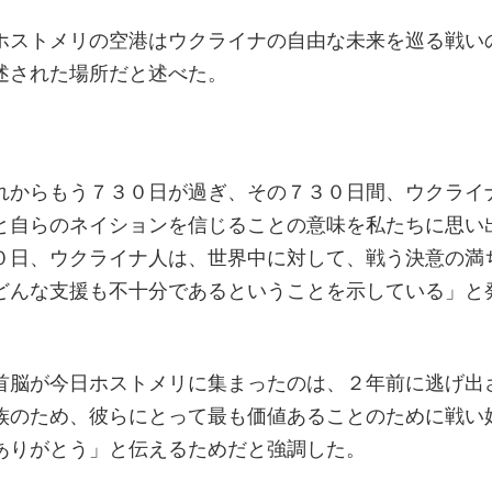
ホストメリの空港はウクライナの自由な未来を巡る戦い
述された場所だと述べた。
れからもう７３０日が過ぎ、その７３０日間、ウクライ
と自らのネイションを信じることの意味を私たちに思い
０日、ウクライナ人は、世界中に対して、戦う決意の満
どんな支援も不十分であるということを示している」と
首脳が今日ホストメリに集まったのは、２年前に逃げ出
族のため、彼らにとって最も価値あることのために戦い
ありがとう」と伝えるためだと強調した。