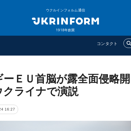
ウクルインフォルム通信
1918年創業
コンタクト
ギーＥＵ首脳が露全面侵略開
ウクルインフォルム
追加
ウクルインフォルムについ
特集
ウクライナで演説
て
インタビュー
コンタクト
写真
24 16:27
動画