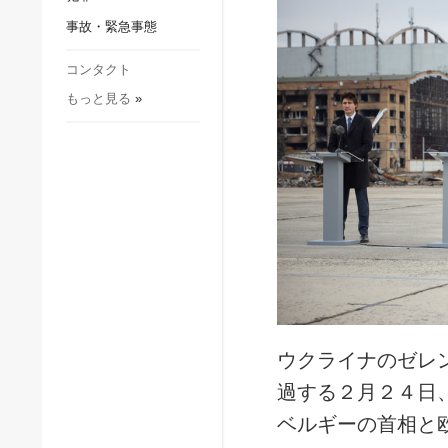
社会・文化
事故・緊急事態
スポーツ
犯罪
コンタクト
もっと見る
»
事故・緊急事態
ウクライナのゼレ
過する２月２４日
ベルギーの首相と