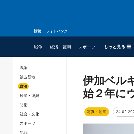
購読
フォトバンク
もっと見る ☰
戦争
経済・復興
スポーツ
戦争
伊加ベル
被占領地
全てのトピック
政治
戦争
始２年に
経済・復興
被占領地
防衛
政治
写真・動画
24.02.20
社会・文化
経済・復興
スポーツ
防衛
犯罪