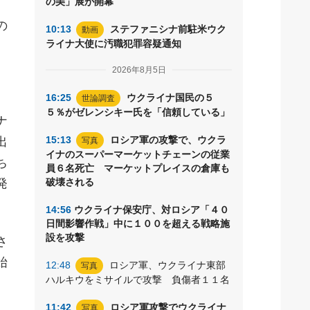
の美」展が開幕
の
10:13
ステファニシナ前駐米ウク
動画
ライナ大使に汚職犯罪容疑通知
2026年8月5日
16:25
ウクライナ国民の５
世論調査
５％がゼレンシキー氏を「信頼している」
ナ
15:13
ロシア軍の攻撃で、ウクラ
出
写真
イナのスーパーマーケットチェーンの従業
ち
員６名死亡 マーケットプレイスの倉庫も
発
破壊される
14:56
ウクライナ保安庁、対ロシア「４０
日間影響作戦」中に１００を超える戦略施
設を攻撃
さ
始
12:48
ロシア軍、ウクライナ東部
写真
ハルキウをミサイルで攻撃 負傷者１１名
11:42
ロシア軍攻撃でウクライナ
写真