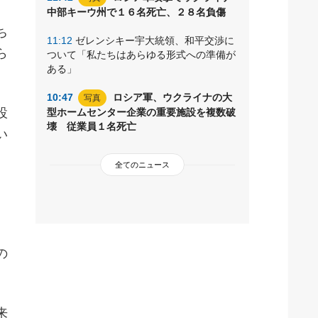
中部キーウ州で１６名死亡、２８名負傷
ち
11:12
ゼレンシキー宇大統領、和平交渉に
ら
ついて「私たちはあらゆる形式への準備が
ある」
10:47
ロシア軍、ウクライナの大
写真
設
型ホームセンター企業の重要施設を複数破
壊 従業員１名死亡
い
全てのニュース
の
来