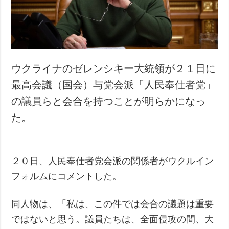
犯罪
事故・緊急事態
追加
サービス
特集
購読
ウクライナのゼレンシキー大統領が２１日に
インタビュー
フォトバンク
最高会議（国会）与党会派「人民奉仕者党」
写真
の議員らと会合を持つことが明らかになっ
動画
た。
２０日、人民奉仕者党会派の関係者がウクルイン
フォルムにコメントした。
同人物は、「私は、この件では会合の議題は重要
ではないと思う。議員たちは、全面侵攻の間、大