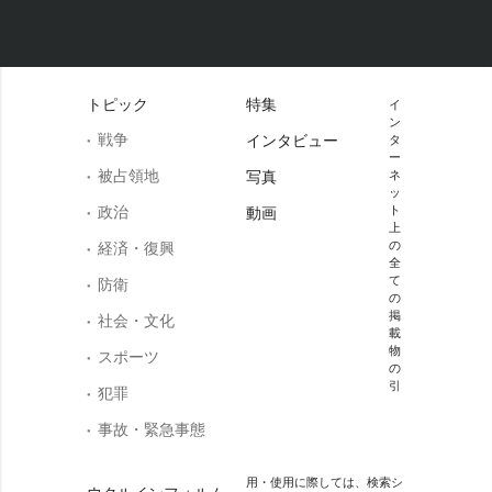
トピック
特集
イ
ン
戦争
インタビュー
タ
ー
被占領地
写真
ネ
ッ
政治
ト
動画
上
の
経済・復興
全
て
防衛
の
掲
社会・文化
載
物
スポーツ
の
引
犯罪
事故・緊急事態
用・使用に際しては、検索シ