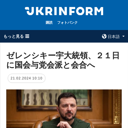
購読
フォトバンク
もっと見る ☰
日本語
×
ゼレンシキー宇大統領、２１日
に国会与党会派と会合へ
全てのトピック
ウクルインフォ
ルム
戦争
21.02.2024 10:10
ウクルインフォル
被占領地
ムについて
政治
コンタクト
経済・復興
防衛
社会・文化
スポーツ