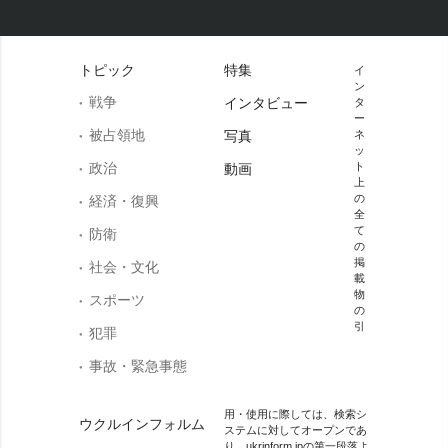
トピック
特集
イ
ン
戦争
インタビュー
タ
ー
被占領地
写真
ネ
ッ
政治
ト
動画
上
の
経済・復興
全
て
防衛
の
掲
社会・文化
載
物
スポーツ
の
引
犯罪
事故・緊急事態
用・使用に際しては、検索シ
ウクルインフォルム
ステムに対してオープンであ
り、ukrinform.jpの第一段落よ