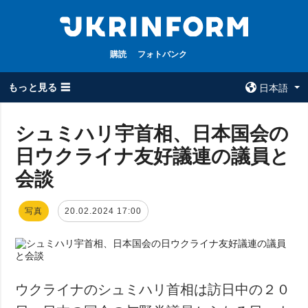
購読
フォトバンク
もっと見る ☰
日本語
×
シュミハリ宇首相、日本国会の
日ウクライナ友好議連の議員と
全てのトピック
ウクルインフォ
ルム
会談
戦争
ウクルインフォル
被占領地
ムについて
写真
20.02.2024 17:00
政治
コンタクト
経済・復興
防衛
社会・文化
ウクライナのシュミハリ首相は訪日中の２０
スポーツ