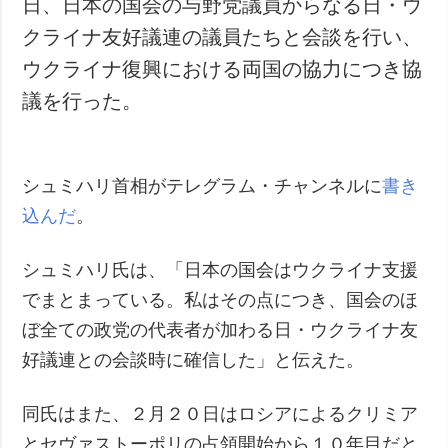
日、日本の国会の与野党議員からなる日・ウ
犯罪
クライナ友好議連の議員たちと会談を行い、
事故・緊急事態
ウクライナ復興における両国の協力につき協
議を行った。
追加
サービス
特集
購読
インタビュー
フォトバンク
シュミハリ首相がテレグラム・チャンネルに
書き
写真
込んだ
。
動画
シュミハリ氏は、「日本の国会はウクライナ支援
でまとまっている。私はその点につき、国会のほ
ぼ全ての政党の代表者が加わる日・ウクライナ友
好議連との会談時に確信した」と伝えた。
同氏はまた、２月２０日はロシアによるクリミア
とセヴァストーポリの占領開始から１０年目だと