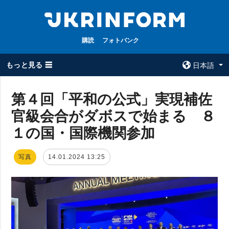
購読
フォトバンク
もっと見る ☰
日本語
×
第４回「平和の公式」実現補佐
官級会合がダボスで始まる ８
全てのトピック
ウクルインフォ
ルム
１の国・国際機関参加
戦争
ウクルインフォル
被占領地
ムについて
写真
14.01.2024 13:25
政治
コンタクト
経済・復興
防衛
社会・文化
スポーツ