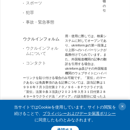
物
スポーツ
の
引
犯罪
事故・緊急事態
用・使用に際しては、検索シ
ウクルインフォルム
ステムに対してオープンであ
り、ukrinform.jpの第一段落よ
ウクルインフォル
り上部へのハイパーリンクが
ムについて
義務付けてられています。ま
た、外国報道機関の記事の翻
コンタクト
訳を引用する場合は、
ukrinform.jp及びその外国報道
機関のウェブサイトにハイパ
ーリンクを貼り付ける場合のみ可能です。「宣伝」のマー
クあるいは免責事項のある記事については、該当記事は１
９９６年７月３日付第２７０／９６－ＢＰウクライナ法
「宣伝」法第９条３項及び２０２３年３月３１日付第２８
４９ー９ウクライナ法「メディア」の該当部分に従った上
で、合意／会計を根拠に掲載されています。
×
当サイトではCookieを使用しています。サイトの閲覧を
オンラインメディア主体 メディア識別番号：R40-01421.
続けることで、
プライバシーおよびデータ保護ポリシー
に同意したものとみなされます。
© 2015-2026 Ukrinform. All rights reserved.