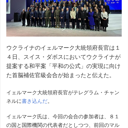
犯罪
事故・緊急事態
追加
サービス
特集
購読
インタビュー
フォトバンク
ウクライナのイェルマーク大統領府長官は１
写真
４日、スイス・ダボスにおいてウクライナが
動画
提案する和平案「平和の公式」の実現に向け
た首脳補佐官級会合が始まったと伝えた。
イェルマーク大統領府長官がテレグラム・チャン
ネルに
書き込んだ
。
イェルマーク氏は、今回の会合の参加者は、８１
の国と国際機関の代表者だとしつつ、前回のマル