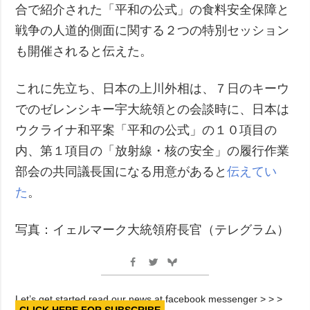
合で紹介された「平和の公式」の食料安全保障と
戦争の人道的側面に関する２つの特別セッション
も開催されると伝えた。
これに先立ち、日本の上川外相は、７日のキーウ
でのゼレンシキー宇大統領との会談時に、日本は
ウクライナ和平案「平和の公式」の１０項目の
内、第１項目の「放射線・核の安全」の履行作業
部会の共同議長国になる用意があると
伝えてい
た
。
写真：イェルマーク大統領府長官（テレグラム）
Let’s get started read our news at facebook messenger > > >
CLICK HERE FOR SUBSCRIBE