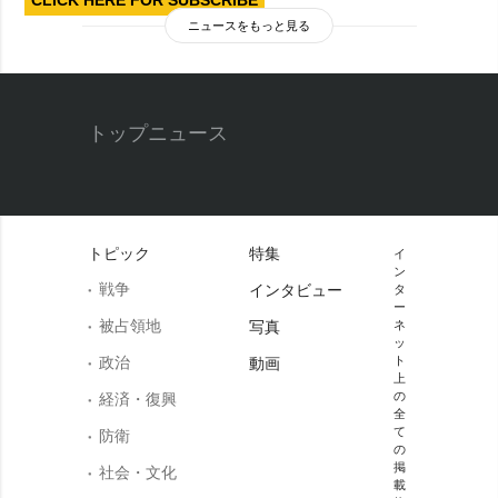
ニュースをもっと見る
トップニュース
トピック
特集
イ
ン
戦争
インタビュー
タ
ー
被占領地
写真
ネ
ッ
政治
ト
動画
上
の
経済・復興
全
て
防衛
の
掲
社会・文化
載