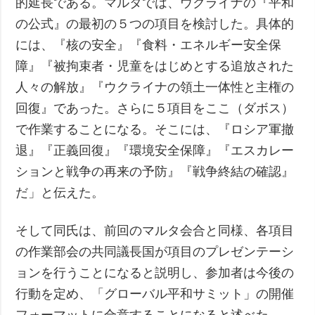
的延長である。マルタでは、ウクライナの『平和
の公式』の最初の５つの項目を検討した。具体的
には、『核の安全』『食料・エネルギー安全保
障』『被拘束者・児童をはじめとする追放された
人々の解放』『ウクライナの領土一体性と主権の
回復』であった。さらに５項目をここ（ダボス）
で作業することになる。そこには、『ロシア軍撤
退』『正義回復』『環境安全保障』『エスカレー
ションと戦争の再来の予防』『戦争終結の確認』
だ」と伝えた。
そして同氏は、前回のマルタ会合と同様、各項目
の作業部会の共同議長国が項目のプレゼンテーシ
ョンを行うことになると説明し、参加者は今後の
行動を定め、「グローバル平和サミット」の開催
フォーマットに合意することになると述べた。