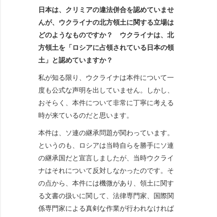
日本は、クリミアの違法併合を認めていませ
んが、ウクライナの北方領土に関する立場は
どのようなものですか？ ウクライナは、北
方領土を「ロシアに占領されている日本の領
土」と認めていますか？
私が知る限り、ウクライナは本件について一
度も公式な声明を出していません。しかし、
おそらく、本件について非常に丁寧に考える
時が来ているのだと思います。
本件は、ソ連の継承問題が関わっています。
というのも、ロシアは当時自らを勝手にソ連
の継承国だと宣言しましたが、当時ウクライ
ナはそれについて反対しなかったのです。そ
の点から、本件には機微があり、領土に関す
る文書の扱いに関して、法律専門家、国際関
係専門家による真剣な作業が行われなければ