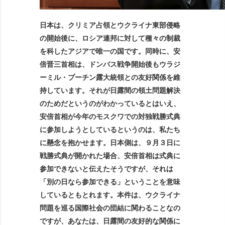
日本は、クリミア占領とウクライナ東部侵略
の開始後に、ロシア連邦に対して種々の制裁
を科したアジアで唯一の国です。同時に、安
倍晋三首相は、ドンバス戦争開始後もウラジ
ーミル・プーチン露大統領との友好関係を維
持しています。それが日露間の領土問題解決
のためだというのがわかっているとはいえ、
安倍首相が今年のモスクワでの対独戦勝式典
に参加しようとしているというのは、私たち
に懸念を抱かせます。日本側は、９月３日に
戦勝式典が開かれた場合、安倍首相は式典に
参加できないと伝えたそうですが、それは
「別の日なら参加できる」ということを意味
しているともとれます。本件は、ウクライナ
問題を巡る国際社会の団結に関わることなの
ですが、あなたは、日露間の友好的な関係に