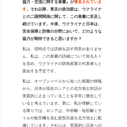
協力・交流に関する覚書』が
署名されていま
す
。それ以降、東京の政治家は、ウクライナ
との二国間関係に関して、この覚書に言及し
続けています。今後、ウクライナと日本は、
安全保障と防衛の分野において、どのような
協力が期待できると思いますか？
私は、現時点では詳細を話す用意がありませ
ん。私は、この覚書の詳細について知る人々
を含め、ウクライナの防衛産業の代表者らと
面会する予定です。
私は、オープンソースから知った範囲の情報
から、日本が現在ロシアとの北方領土対話が
実質的に止まっていることを非常に懸念して
いると考えています。更に、私が理解してい
る限りでは、ロシアは、中距離・短距離ミサ
イルや航空機を含む新型兵器を北方領土に配
備しています。それらは、実質的に日本への