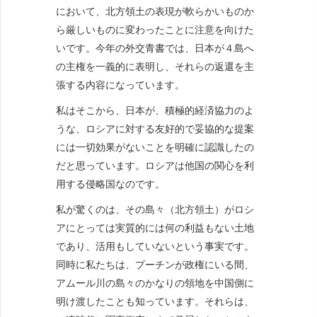
において、北方領土の表現が軟らかいものか
ら厳しいものに変わったことに注意を向けた
いです。今年の外交青書では、日本が４島へ
の主権を一義的に表明し、それらの返還を主
張する内容になっています。
私はそこから、日本が、積極的経済協力のよ
うな、ロシアに対する友好的で妥協的な提案
には一切効果がないことを明確に認識したの
だと思っています。ロシアは他国の関心を利
用する侵略国なのです。
私が驚くのは、その島々（北方領土）がロシ
アにとっては実質的には何の利益もない土地
であり、活用もしていないという事実です。
同時に私たちは、プーチンが政権にいる間、
アムール川の島々のかなりの領地を中国側に
明け渡したことも知っています。それらは、