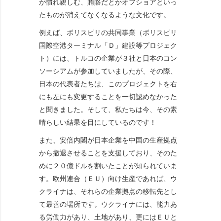
が慣れ親しむ、賄賂だとかオフショアといっ
たものが消えてなくなるような文化です。
例えば、ボリスピリの共同事業（ボリスピリ
国際空港ターミナル「Ｄ」建設等プロジェク
ト）には、トルコの企業が３社と日本のコン
ソーシアムが参加していましたが、その際、
日本の代表者たちは、このプロジェクトを右
にも左にも変更することを一切認めなかった
と聞きました。そして、私たちは今、その素
晴らしい結果を目にしているのです！
また、安倍内閣が日本企業を中国の生産拠点
から撤退させることを支援しており、そのた
めに２０億ドルを割いたことが知られていま
す。欧州連合（ＥＵ）向け生産であれば、ウ
クライナは、それらの企業拠点の移転先とし
て最善の場所です。ウクライナには、能力あ
る労働力があり、土地があり、更にはＥＵと