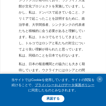
シヴァンカが知られており、ウクライナ大使
館が文化プロジェクトを実施しています。し
かし、私は、ドンバスで起きていること、ク
リミアで起こったことを説明するために、政
治学者、大学関係者、シンクタンクの代表者
たちと積極的に会う必要があると理解してい
ます。私は、トルコでもそうしてきました
し、トルコではロシアと私たちの対立につい
てより良い理解が得られたと思っています。
私は、同様のことを日本でも行ないます。
私は、日本の報道機関との協力にも大きく期
待しています。ウクライナにはロシアとの間
に一切共通点がなく、ウクライナは独自の歴
×
当サイトではCookieを使用しています。サイトの閲覧を
史を持ち、自らの世界観やアジア観を持つ国
続けることで、
プライバシーおよびデータ保護ポリシー
であり、独自に外政、日本との関係を組み立
に同意したものとみなされます。
てられるだけの完全な能力を持つ国だという
承認する
ことを日本の社会に幅広く説明するためで