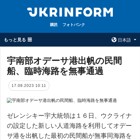
購読
フォトバンク
もっと見る ☰
日本語
×
宇南部オデーサ港出帆の民間
船、臨時海路を無事通過
全てのトピック
ウクルインフォ
ルム
戦争
17.08.2023 10:11
ウクルインフォル
被占領地
ムについて
政治
コンタクト
経済・復興
ゼレンシキー宇大統領は１６日、ウクライナ
防衛
の設定した新しい人道海路を利用してオデー
社会・文化
サ港を出帆した最初の民間船が無事同海路を
スポーツ