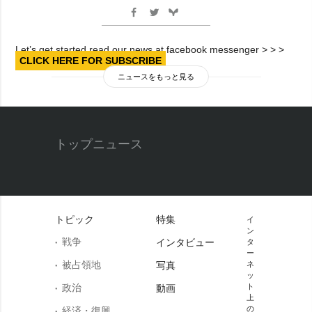
Let’s get started read our news at facebook messenger > > >
CLICK HERE FOR SUBSCRIBE
ニュースをもっと見る
トップニュース
トピック
特集
イ
ン
戦争
インタビュー
タ
ー
被占領地
写真
ネ
ッ
政治
ト
動画
上
の
経済・復興