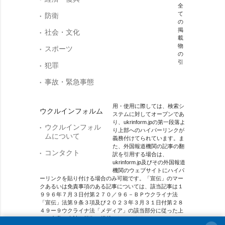
全
て
防衛
の
掲
社会・文化
載
物
スポーツ
の
引
犯罪
事故・緊急事態
用・使用に際しては、検索シ
ウクルインフォルム
ステムに対してオープンであ
り、ukrinform.jpの第一段落よ
ウクルインフォル
り上部へのハイパーリンクが
ムについて
義務付けてられています。ま
た、外国報道機関の記事の翻
コンタクト
訳を引用する場合は、
ukrinform.jp及びその外国報道
機関のウェブサイトにハイパ
ーリンクを貼り付ける場合のみ可能です。「宣伝」のマー
クあるいは免責事項のある記事については、該当記事は１
９９６年７月３日付第２７０／９６－ＢＰウクライナ法
「宣伝」法第９条３項及び２０２３年３月３１日付第２８
４９ー９ウクライナ法「メディア」の該当部分に従った上
で、合意／会計を根拠に掲載されています。