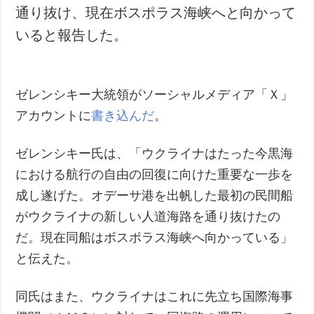
通り抜け、現在ボスポラス海峡へと向かって
犯罪
いると報告した。
事故・緊急事態
追加
サービス
特集
購読
ゼレンシキー大統領がソーシャルメディア「Ｘ」
アカウントに
インタビュー
書き込んだ
。
フォトバンク
写真
ゼレンシキー氏は、「ウクライナはたった今黒海
動画
における航行の自由の回復に向けた重要な一歩を
成し遂げた。オデーサ港を出帆した最初の民間船
がウクライナの新しい人道海路を通り抜けたの
だ。現在同船はボスポラス海峡へ向かっている」
と伝えた。
同氏はまた、ウクライナはこれに先立ち国際海事