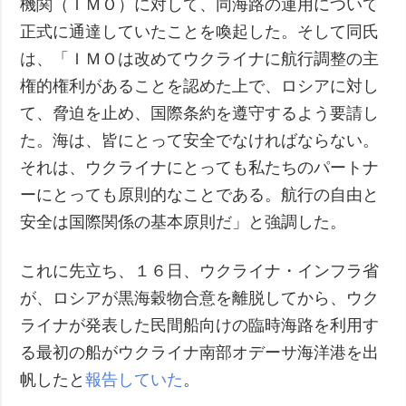
機関（ＩＭＯ）に対して、同海路の運用について
正式に通達していたことを喚起した。そして同氏
は、「ＩＭＯは改めてウクライナに航行調整の主
権的権利があることを認めた上で、ロシアに対し
て、脅迫を止め、国際条約を遵守するよう要請し
た。海は、皆にとって安全でなければならない。
それは、ウクライナにとっても私たちのパートナ
ーにとっても原則的なことである。航行の自由と
安全は国際関係の基本原則だ」と強調した。
これに先立ち、１６日、ウクライナ・インフラ省
が、ロシアが黒海穀物合意を離脱してから、ウク
ライナが発表した民間船向けの臨時海路を利用す
る最初の船がウクライナ南部オデーサ海洋港を出
帆したと
報告していた
。