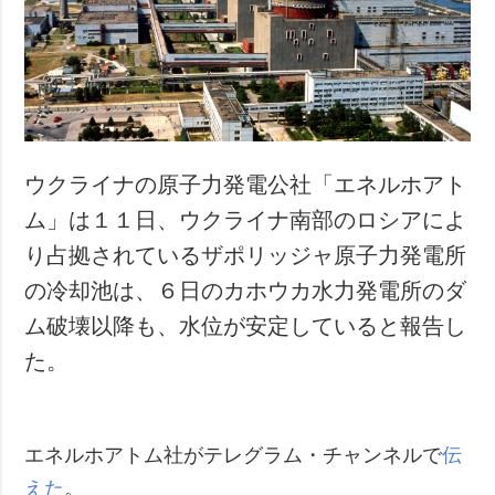
犯罪
事故・緊急事態
追加
サービス
特集
購読
インタビュー
フォトバンク
ウクライナの原子力発電公社「エネルホアト
写真
ム」は１１日、ウクライナ南部のロシアによ
動画
り占拠されているザポリッジャ原子力発電所
の冷却池は、６日のカホウカ水力発電所のダ
ム破壊以降も、水位が安定していると報告し
た。
エネルホアトム社がテレグラム・チャンネルで
伝
えた
。