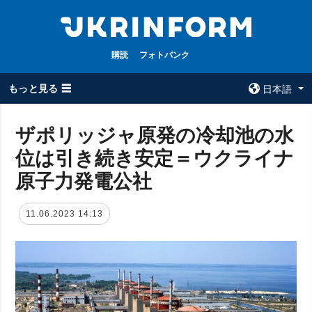
購読
フォトバンク
もっと見る ☰
日本語
×
ザポリッジャ原発の冷却池の水
位は引き続き安定＝ウクライナ
全てのトピック
ウクルインフォ
ルム
原子力発電公社
戦争
ウクルインフォル
被占領地
ムについて
11.06.2023 14:13
政治
コンタクト
経済・復興
防衛
社会・文化
スポーツ