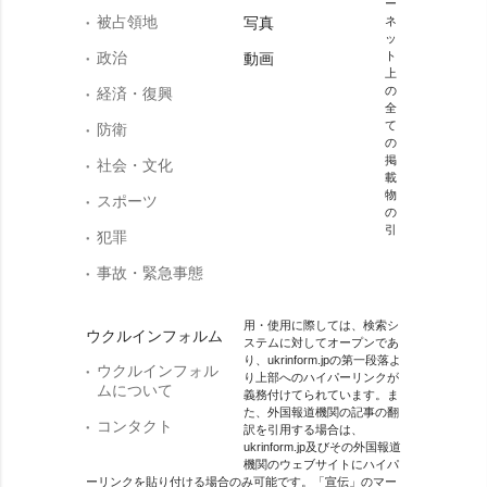
ー
被占領地
写真
ネ
ッ
政治
ト
動画
上
の
経済・復興
全
て
防衛
の
掲
社会・文化
載
物
スポーツ
の
引
犯罪
事故・緊急事態
用・使用に際しては、検索シ
ウクルインフォルム
ステムに対してオープンであ
り、ukrinform.jpの第一段落よ
ウクルインフォル
り上部へのハイパーリンクが
ムについて
義務付けてられています。ま
た、外国報道機関の記事の翻
コンタクト
訳を引用する場合は、
ukrinform.jp及びその外国報道
機関のウェブサイトにハイパ
ーリンクを貼り付ける場合のみ可能です。「宣伝」のマー