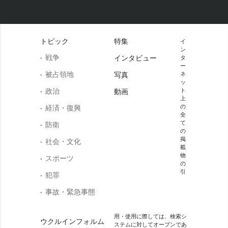
トピック
特集
イ
ン
戦争
インタビュー
タ
ー
被占領地
写真
ネ
ッ
政治
ト
動画
上
の
経済・復興
全
て
防衛
の
掲
社会・文化
載
物
スポーツ
の
引
犯罪
事故・緊急事態
用・使用に際しては、検索シ
ウクルインフォルム
ステムに対してオープンであ