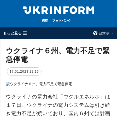
購読
フォトバンク
もっと見る ☰
日本語
×
ウクライナ６州、電力不足で緊
急停電
全てのトピック
ウクルインフォ
ルム
戦争
17.01.2023 22:16
ウクルインフォル
被占領地
ムについて
政治
コンタクト
経済・復興
ウクライナの電力会社「ウクルエネルホ」は
防衛
１７日、ウクライナの電力システムは引き続
社会・文化
き電力不足が続いており、国内６州では計画
スポーツ