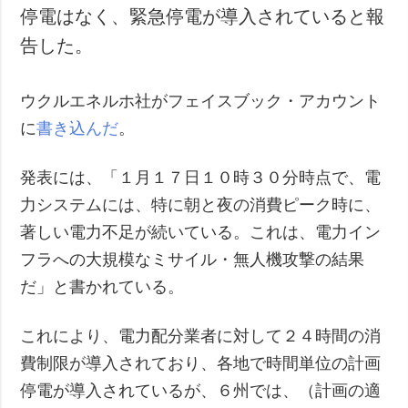
停電はなく、緊急停電が導入されていると報
犯罪
告した。
事故・緊急事態
追加
サービス
ウクルエネルホ社がフェイスブック・アカウント
特集
購読
に
書き込んだ
。
インタビュー
フォトバンク
発表には、「１月１７日１０時３０分時点で、電
写真
力システムには、特に朝と夜の消費ピーク時に、
動画
著しい電力不足が続いている。これは、電力イン
フラへの大規模なミサイル・無人機攻撃の結果
だ」と書かれている。
これにより、電力配分業者に対して２４時間の消
費制限が導入されており、各地で時間単位の計画
停電が導入されているが、６州では、（計画の適