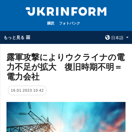
購読
フォトバンク
もっと見る ☰
日本語
×
露軍攻撃によりウクライナの電
力不足が拡大 復旧時期不明＝
全てのトピック
ウクルインフォ
ルム
電力会社
戦争
ウクルインフォル
被占領地
ムについて
16.01.2023 10:42
政治
コンタクト
経済・復興
防衛
社会・文化
スポーツ