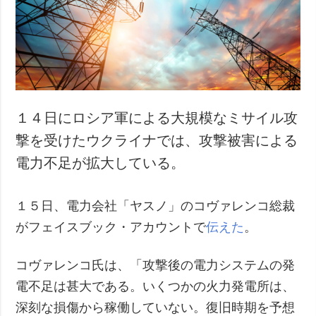
犯罪
事故・緊急事態
追加
サービス
特集
購読
インタビュー
フォトバンク
１４日にロシア軍による大規模なミサイル攻
写真
撃を受けたウクライナでは、攻撃被害による
動画
電力不足が拡大している。
１５日、電力会社「ヤスノ」のコヴァレンコ総裁
がフェイスブック・アカウントで
伝えた
。
コヴァレンコ氏は、「攻撃後の電力システムの発
電不足は甚大である。いくつかの火力発電所は、
深刻な損傷から稼働していない。復旧時期を予想