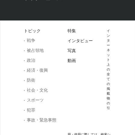
トピック
特集
イ
ン
戦争
インタビュー
タ
ー
被占領地
写真
ネ
ッ
政治
ト
動画
上
の
経済・復興
全
て
防衛
の
掲
社会・文化
載
物
スポーツ
の
引
犯罪
事故・緊急事態
用・使用に際しては、検索シ