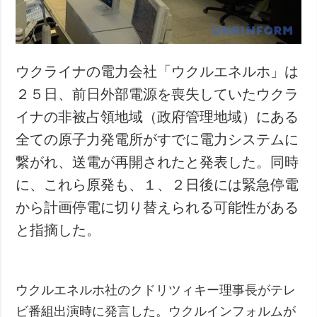
犯罪
事故・緊急事態
ウクライナの電力会社「ウクルエネルホ」は
追加
サービス
２５日、前日外部電源を喪失していたウクラ
特集
購読
イナの非被占領地域（政府管理地域）にある
インタビュー
フォトバンク
全ての原子力発電所がすでに電力システムに
写真
繋がれ、送電が再開されたと発表した。同時
動画
に、これら原発も、１、２日後には緊急停電
から計画停電に切り替えられる可能性がある
と指摘した。
ウクルエネルホ社のクドリツィキー理事長がテレ
ビ番組出演時に発言した。ウクルインフォルムが