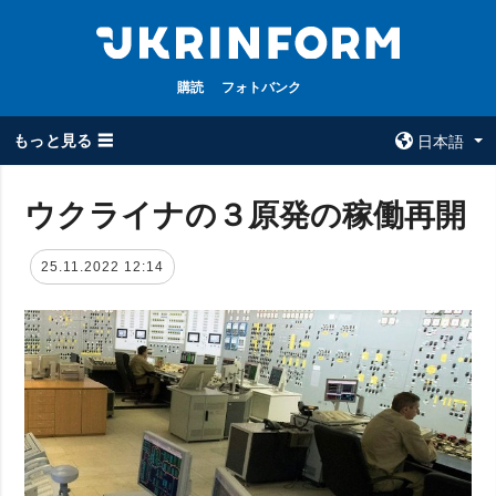
購読
フォトバンク
もっと見る ☰
日本語
×
ウクライナの３原発の稼働再開
全てのトピック
ウクルインフォ
25.11.2022 12:14
ルム
戦争
ウクルインフォル
被占領地
ムについて
政治
コンタクト
経済・復興
防衛
社会・文化
スポーツ