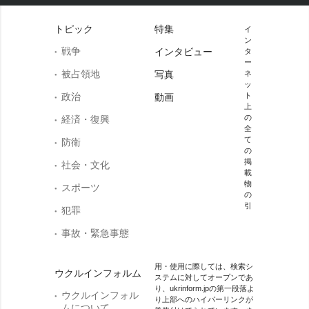
トピック
特集
イ
ン
戦争
インタビュー
タ
ー
被占領地
写真
ネ
ッ
政治
ト
動画
上
の
経済・復興
全
て
防衛
の
掲
社会・文化
載
物
スポーツ
の
引
犯罪
事故・緊急事態
用・使用に際しては、検索シ
ウクルインフォルム
ステムに対してオープンであ
り、ukrinform.jpの第一段落よ
ウクルインフォル
り上部へのハイパーリンクが
ムについて