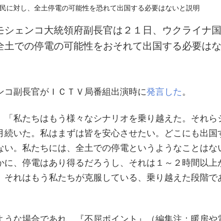
モシェンコ大統領府副長官は２１日、ウクライナ
全土での停電の可能性をおそれて出国する必要は
ンコ副長官がＩＣＴＶ局番組出演時に
発言した
。
、「私たちはもう様々なシナリオを乗り越えた。それら
月続いた。私はまずは皆を安心させたい。どこにも出国
ない。私たちには、全土での停電というようなことはな
かに、停電はあり得るだろうし、それは１～２時間以上
、それはもう私たちが克服している、乗り越えた段階で
ような場合であれ、『不屈ポイント』（編集注：暖房や