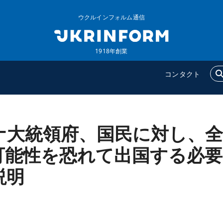
ウクルインフォルム通信
1918年創業
コンタクト
ナ大統領府、国民に対し、全
ウクルインフォルム
追加
ウクルインフォルムについ
特集
可能性を恐れて出国する必要
て
インタビュー
説明
コンタクト
写真
動画