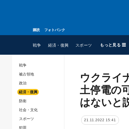
購読
フォトバンク
もっと見る ☰
戦争
経済・復興
スポーツ
戦争
ウクライ
被占領地
全てのトピック
政治
戦争
土停電の
経済・復興
被占領地
はないと
防衛
政治
社会・文化
経済・復興
スポーツ
21.11.2022 15:41
防衛
犯罪