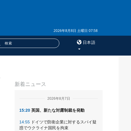
2026年8月8日 土曜日 07:58
日本語
×
サービス
新着ニュース
購読
フォトバンク
2026年8月7日
15:20
英国、新たな対露制裁を発動
14:55
ドイツで防衛企業に対するスパイ疑
惑でウクライナ国民を拘束