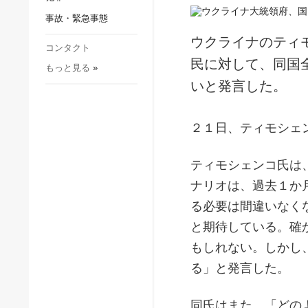
社会・文化
事故・緊急事態
スポーツ
ウクライナのティ
犯罪
コンタクト
民に対して、同国
もっと見る
»
事故・緊急事態
いと発言した。
２１日、ティモシェ
ティモシェンコ氏は
ナリオは、過去１か
る必要は間違いなく
と期待している。確
もしれない。しかし
る」と発言した。
同氏はまた、「どの