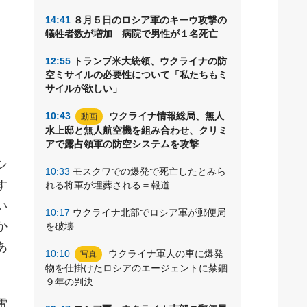
14:41
８月５日のロシア軍のキーウ攻撃の
犠牲者数が増加 病院で男性が１名死亡
国
12:55
トランプ米大統領、ウクライナの防
な
空ミサイルの必要性について「私たちもミ
サイルが欲しい」
10:43
ウクライナ情報総局、無人
動画
水上邸と無人航空機を組み合わせ、クリミ
アで露占領軍の防空システムを攻撃
シ
10:33
モスクワでの爆発で死亡したとみら
す
れる将軍が埋葬される＝報道
い
10:17
ウクライナ北部でロシア軍が郵便局
か
を破壊
あ
10:10
ウクライナ軍人の車に爆発
写真
物を仕掛けたロシアのエージェントに禁錮
９年の判決
電