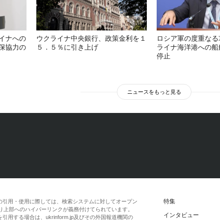
イナへの
ウクライナ中央銀行、政策金利を１
ロシア軍の度重なる
保協力の
５．５％に引き上げ
ライナ海洋港への船
停止
ニュースをもっと見る
特集
の引用・使用に際しては、検索システムに対してオープン
一段落より上部へのハイパーリンクが義務付けてられています。
インタビュー
する場合は、ukrinform.jp及びその外国報道機関の