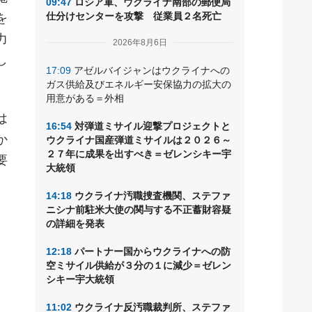
09:47
ロシア軍、ウクライナ南部の郵便局
仕分けセンターを攻撃 従業員２名死亡
を
力
2026年8月6日
し
17:09
アゼルバイジャンはウクライナへの
ガス供給及びエネルギー安保協力の拡大の
用意がある＝外相
は
16:54
対弾道ミサイル迎撃プロジェクトと
か
ウクライナ国産弾道ミサイルは２０２６～
２７年に成果を出すべき＝ゼレンシキー宇
要
大統領
14:18
ウクライナ汚職捜査機関、ステファ
ニシナ前駐米大使の関与する不正蓄財容疑
の詳細を発表
12:18
パートナー国からウクライナへの防
空ミサイル供給が３分の１に減少＝ゼレン
シキー宇大統領
11:02
ウクライナ反汚職裁判所、ステファ