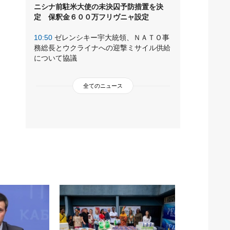
ニシナ前駐米大使の未決囚予防措置を決
定 保釈金６００万フリヴニャ設定
10:50
ゼレンシキー宇大統領、ＮＡＴＯ事
務総長とウクライナへの迎撃ミサイル供給
について協議
全てのニュース