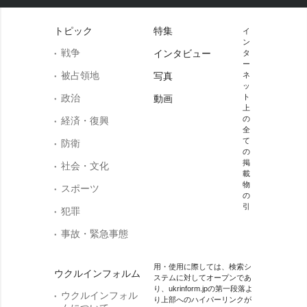
トピック
特集
イ
ン
戦争
インタビュー
タ
ー
被占領地
写真
ネ
ッ
政治
ト
動画
上
の
経済・復興
全
て
防衛
の
掲
社会・文化
載
物
スポーツ
の
引
犯罪
事故・緊急事態
用・使用に際しては、検索シ
ウクルインフォルム
ステムに対してオープンであ
り、ukrinform.jpの第一段落よ
ウクルインフォル
り上部へのハイパーリンクが