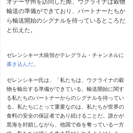
オデーサ州を訪問した際、ウクライナは穀物
犯罪
輸送の準備ができており、パートナーたちか
事故・緊急事態
ら輸送開始のシグナルを待っているところだ
と伝えた。
追加
サービス
特集
購読
インタビュー
フォトバンク
ゼレンシキー大統領がテレグラム・チャンネルに
写真
書き込んだ
。
動画
ゼレンシキー氏は、「私たちは、ウクライナの穀
物を輸出する準備ができている。輸送開始に関す
る私たちのパートナーからのシグナルを待ってい
る。私たちにとって重要なのは、私たちが世界の
食料の安全の保証者であり続けることだ。誰かが
黒海を封鎖しながら、他国で命を奪っている一方