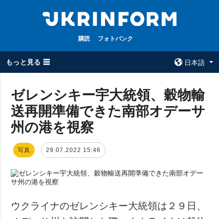
購読
フォトバンク
もっと見る ☰
日本語
×
ゼレンシキー宇大統領、穀物輸
送再開準備できた南部オデーサ
全てのトピック
ウクルインフォ
ルム
州の港を視察
戦争
ウクルインフォル
被占領地
ムについて
写真
29.07.2022 15:46
政治
コンタクト
経済・復興
防衛
社会・文化
ウクライナのゼレンシキー大統領は２９日、
スポーツ