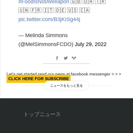
#FoodIsNotAWeapon
🇬🇧 🇺🇦 🇹🇷
🇺🇳 🇫🇷 🇮🇹 🇩🇪 🇺🇸 🇨🇦
pic.twitter.com/B3jKISg44j
— Melinda Simmons
(@MelSimmonsFCDO)
July 29, 2022
Let’s get started read our news at facebook messenger > > >
CLICK HERE FOR SUBSCRIBE
ニュースをもっと見る
トップニュース