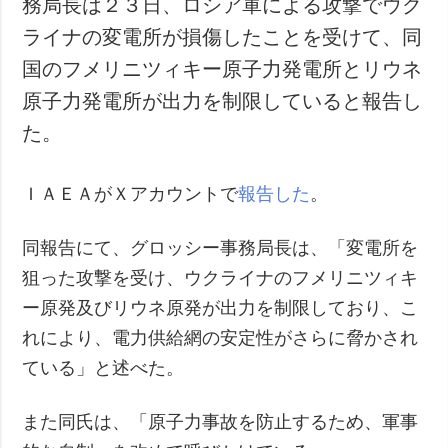
務局長は２３日、ロシア軍による攻撃でウク
犯罪
ライナの変電所が損傷したことを受けて、同
事故・緊急事態
国のフメリニツィキー原子力発電所とリウネ
原子力発電所が出力を制限していると報告し
追加
サービス
た。
特集
購読
インタビュー
フォトバンク
ＩＡＥＡがＸアカウントで
報告した
。
写真
動画
同報告にて、グロッシー事務局長は、「変電所を
狙った攻撃を受け、ウクライナのフメリニツィキ
ー原発及びリウネ原発が出力を制限しており、こ
れにより、電力供給網の安定性がさらに脅かされ
ている」と述べた。
また同氏は、「原子力事故を防止するため、軍事