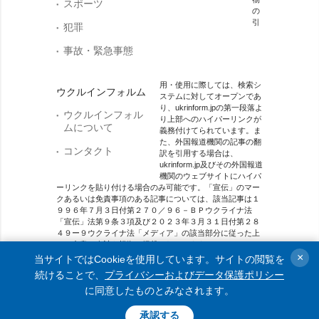
スポーツ
の
引
犯罪
事故・緊急事態
用・使用に際しては、検索シ
ウクルインフォルム
ステムに対してオープンであ
り、ukrinform.jpの第一段落よ
ウクルインフォル
り上部へのハイパーリンクが
ムについて
義務付けてられています。ま
た、外国報道機関の記事の翻
コンタクト
訳を引用する場合は、
ukrinform.jp及びその外国報道
機関のウェブサイトにハイパ
ーリンクを貼り付ける場合のみ可能です。「宣伝」のマー
クあるいは免責事項のある記事については、該当記事は１
９９６年７月３日付第２７０／９６－ＢＰウクライナ法
「宣伝」法第９条３項及び２０２３年３月３１日付第２８
４９ー９ウクライナ法「メディア」の該当部分に従った上
で、合意／会計を根拠に掲載されています。
×
当サイトではCookieを使用しています。サイトの閲覧を
オンラインメディア主体 メディア識別番号：R40-01421.
続けることで、
プライバシーおよびデータ保護ポリシー
に同意したものとみなされます。
© 2015-2026 Ukrinform. All rights reserved.
承認する