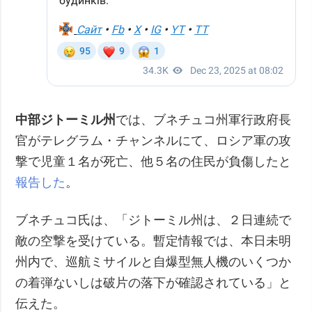
中部ジトーミル州
では、ブネチュコ州軍行政府長
官がテレグラム・チャンネルにて、ロシア軍の攻
撃で児童１名が死亡、他５名の住民が負傷したと
報告した
。
ブネチュコ氏は、「ジトーミル州は、２日連続で
敵の空撃を受けている。暫定情報では、本日未明
州内で、巡航ミサイルと自爆型無人機のいくつか
の着弾ないしは破片の落下が確認されている」と
伝えた。