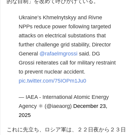
的な自制」を改めて呼びかけている。
Ukraine’s Khmelnytskyy and Rivne
NPPs reduce power following targeted
attacks on electrical substations that
further challenge grid stability, Director
General
@rafaelmgrossi
said.
DG
Grossi reiterates call for military restraint
to prevent nuclear accident.
pic.twitter.com/75IOPm1Ju0
— IAEA - International Atomic Energy
Agency ⚛️ (@iaeaorg)
December 23,
2025
これに先立ち、ロシア軍は、２２日夜から２３日