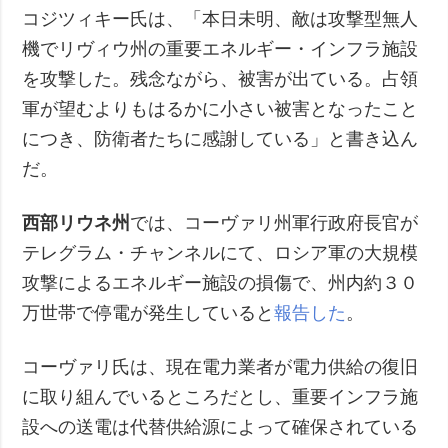
コジツィキー氏は、「本日未明、敵は攻撃型無人
機でリヴィウ州の重要エネルギー・インフラ施設
を攻撃した。残念ながら、被害が出ている。占領
軍が望むよりもはるかに小さい被害となったこと
につき、防衛者たちに感謝している」と書き込ん
だ。
西部リウネ州
では、コーヴァリ州軍行政府長官が
テレグラム・チャンネルにて、ロシア軍の大規模
攻撃によるエネルギー施設の損傷で、州内約３０
万世帯で停電が発生していると
報告した
。
コーヴァリ氏は、現在電力業者が電力供給の復旧
に取り組んでいるところだとし、重要インフラ施
設への送電は代替供給源によって確保されている