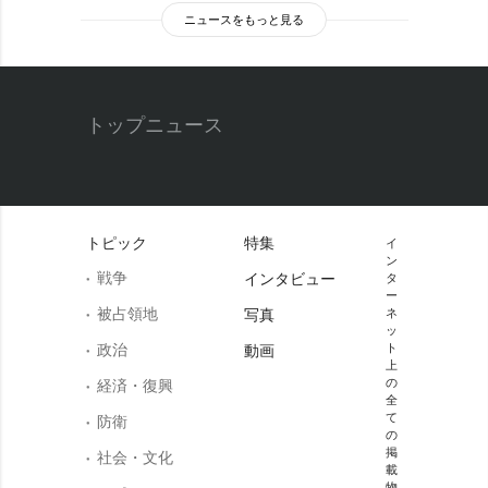
ニュースをもっと見る
トップニュース
トピック
特集
イ
ン
戦争
インタビュー
タ
ー
被占領地
写真
ネ
ッ
政治
ト
動画
上
の
経済・復興
全
て
防衛
の
掲
社会・文化
載
物