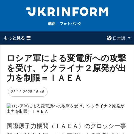
購読
フォトバンク
もっと見る ☰
日本語
×
ロシア軍による変電所への攻撃
を受け、ウクライナ２原発が出
全てのトピック
ウクルインフォ
ルム
力を制限＝ＩＡＥＡ
戦争
ウクルインフォル
被占領地
ムについて
23.12.2025 16:46
政治
コンタクト
経済・復興
防衛
社会・文化
国際原子力機関（ＩＡＥＡ）のグロッシー事
スポーツ