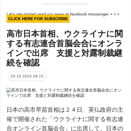
Let’s get started read our news at facebook messenger > > >
CLICK HERE FOR SUBSCRIBE
高市日本首相、ウクライナに関
する有志連合首脳会合にオンラ
インで出席 支援と対露制裁継
続を確認
25.10.2025 09:23
日本の高市早苗首相は２４日、英仏政府の主
催で開催された「ウクライナに関する有志連
合オンライン首脳会合」に出席して、日本の