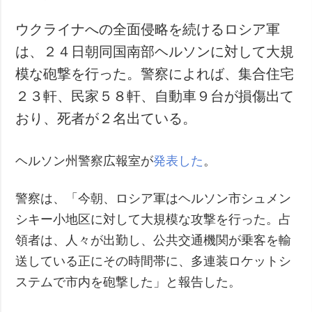
ウクライナへの全面侵略を続けるロシア軍
は、２４日朝同国南部ヘルソンに対して大規
模な砲撃を行った。警察によれば、集合住宅
２３軒、民家５８軒、自動車９台が損傷出て
おり、死者が２名出ている。
ヘルソン州警察広報室が
発表した
。
警察は、「今朝、ロシア軍はヘルソン市シュメン
シキー小地区に対して大規模な攻撃を行った。占
領者は、人々が出勤し、公共交通機関が乗客を輸
送している正にその時間帯に、多連装ロケットシ
ステムで市内を砲撃した」と報告した。