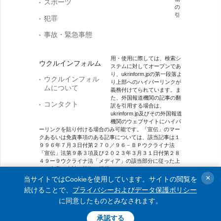
スポーツ
の
引
犯罪
事故・緊急事態
用・使用に際しては、検索シ
ウクルインフォルム
ステムに対してオープンであ
り、ukrinform.jpの第一段落よ
ウクルインフォル
り上部へのハイパーリンクが
ムについて
義務付けてられています。ま
た、外国報道機関の記事の翻
コンタクト
訳を引用する場合は、
ukrinform.jp及びその外国報道
機関のウェブサイトにハイパ
ーリンクを貼り付ける場合のみ可能です。「宣伝」のマー
クあるいは免責事項のある記事については、該当記事は１
９９６年７月３日付第２７０／９６－ＢＰウクライナ法
「宣伝」法第９条３項及び２０２３年３月３１日付第２８
４９ー９ウクライナ法「メディア」の該当部分に従った上
で、合意／会計を根拠に掲載されています。
×
当サイトではCookieを使用しています。サイトの閲覧を
オンラインメディア主体 メディア識別番号：R40-01421.
続けることで、
プライバシーおよびデータ保護ポリシー
に同意したものとみなされます。
© 2015-2026 Ukrinform. All rights reserved.
承認する