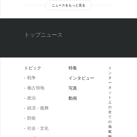
ニュースをもっと見る
トップニュース
トピック
特集
イ
ン
戦争
インタビュー
タ
ー
被占領地
写真
ネ
ッ
政治
ト
動画
上
の
経済・復興
全
て
防衛
の
掲
社会・文化
載
物