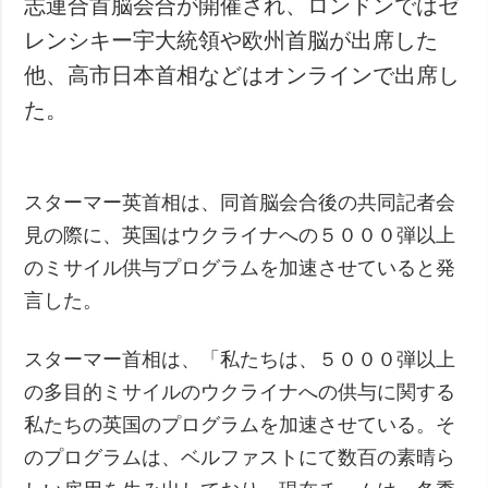
志連合首脳会合が開催され、ロンドンではゼ
犯罪
レンシキー宇大統領や欧州首脳が出席した
事故・緊急事態
他、高市日本首相などはオンラインで出席し
た。
追加
サービス
特集
購読
インタビュー
フォトバンク
スターマー英首相は、同首脳会合後の共同記者会
写真
見の際に、英国はウクライナへの５０００弾以上
動画
のミサイル供与プログラムを加速させていると発
言した。
スターマー首相は、「私たちは、５０００弾以上
の多目的ミサイルのウクライナへの供与に関する
私たちの英国のプログラムを加速させている。そ
のプログラムは、ベルファストにて数百の素晴ら