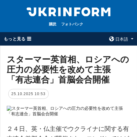
購読
フォトバンク
もっと見る ☰
日本語
×
スターマー英首相、ロシアへの
圧力の必要性を改めて主張
全てのトピック
ウクルインフォ
ルム
「有志連合」首脳会合開催
戦争
ウクルインフォル
被占領地
ムについて
25.10.2025 10:53
政治
コンタクト
経済・復興
防衛
社会・文化
２４日、英・仏主催でウクライナに関する有
スポーツ