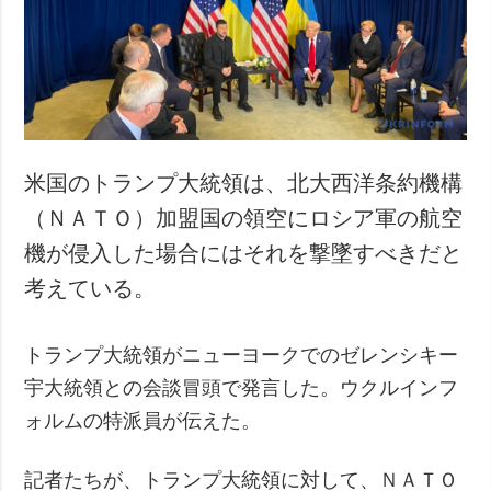
犯罪
事故・緊急事態
追加
サービス
特集
購読
インタビュー
フォトバンク
米国のトランプ大統領は、北大西洋条約機構
写真
（ＮＡＴＯ）加盟国の領空にロシア軍の航空
動画
機が侵入した場合にはそれを撃墜すべきだと
考えている。
トランプ大統領がニューヨークでのゼレンシキー
宇大統領との会談冒頭で発言した。ウクルインフ
ォルムの特派員が伝えた。
記者たちが、トランプ大統領に対して、ＮＡＴＯ