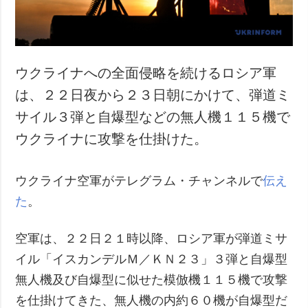
ウクライナへの全面侵略を続けるロシア軍
は、２２日夜から２３日朝にかけて、弾道ミ
サイル３弾と自爆型などの無人機１１５機で
ウクライナに攻撃を仕掛けた。
ウクライナ空軍がテレグラム・チャンネルで
伝え
た
。
空軍は、２２日２１時以降、ロシア軍が弾道ミサ
イル「イスカンデルＭ／ＫＮ２３」３弾と自爆型
無人機及び自爆型に似せた模倣機１１５機で攻撃
を仕掛けてきた、無人機の内約６０機が自爆型だ