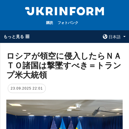
購読
フォトバンク
もっと見る ☰
日本語
×
ロシアが領空に侵入したらＮＡ
ＴＯ諸国は撃墜すべき＝トラン
全てのトピック
ウクルインフォ
ルム
プ米大統領
戦争
ウクルインフォル
被占領地
ムについて
23.09.2025 22:01
政治
コンタクト
経済・復興
防衛
社会・文化
スポーツ