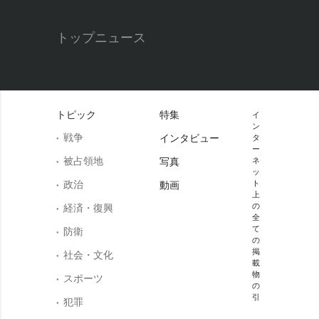
トップニュース
トピック
特集
イ
ン
戦争
インタビュー
タ
ー
被占領地
写真
ネ
ッ
政治
ト
動画
上
の
経済・復興
全
て
防衛
の
掲
社会・文化
載
物
スポーツ
の
引
犯罪