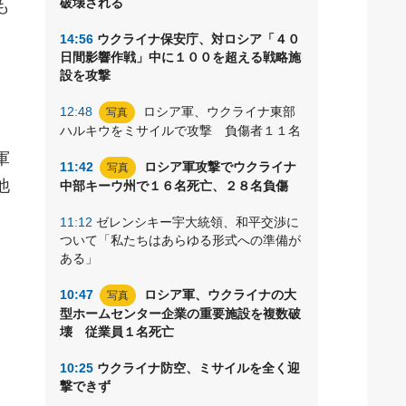
破壊される
も
14:56
ウクライナ保安庁、対ロシア「４０
日間影響作戦」中に１００を超える戦略施
設を攻撃
、
12:48
ロシア軍、ウクライナ東部
写真
ハルキウをミサイルで攻撃 負傷者１１名
軍
11:42
ロシア軍攻撃でウクライナ
写真
他
中部キーウ州で１６名死亡、２８名負傷
11:12
ゼレンシキー宇大統領、和平交渉に
ついて「私たちはあらゆる形式への準備が
ある」
10:47
ロシア軍、ウクライナの大
写真
型ホームセンター企業の重要施設を複数破
壊 従業員１名死亡
10:25
ウクライナ防空、ミサイルを全く迎
撃できず