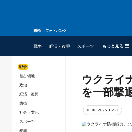
購読
フォトバンク
もっと見る ☰
戦争
経済・復興
スポーツ
戦争
ウクライ
被占領地
全てのトピック
政治
戦争
を一部撃
経済・復興
被占領地
防衛
政治
30.06.2025 16:21
社会・文化
経済・復興
スポーツ
防衛
犯罪