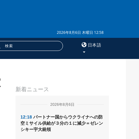
2026年8月6日 木曜日 12:58
日本語
×
軍
サービス
新着ニュース
購読
フォトバンク
2026年8月6日
12:18
パートナー国からウクライナへの防
空ミサイル供給が３分の１に減少＝ゼレン
シキー宇大統領