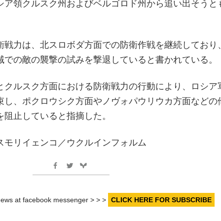
シア領クルスク州およびベルゴロド州から追い出そうと
衛戦力は、北スロボダ方面での防衛作戦を継続しており
域での敵の襲撃の試みを撃退していると書かれている。
とクルスク方面における防衛戦力の行動により、ロシア
束し、ポクロウシク方面やノヴォパウリウカ方面などの
を阻止していると指摘した。
スモリイェンコ／ウクルインフォルム
r news at facebook messenger > > >
CLICK HERE FOR SUBSCRIBE