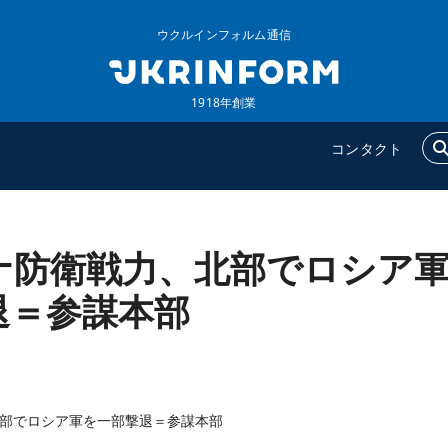
ウクルインフォルム通信
1918年創業
コンタクト
ナ防衛戦力、北部でロシア
ウクルインフォルム
追加
ウクルインフォルムについ
特集
退＝参謀本部
て
インタビュー
コンタクト
写真
動画