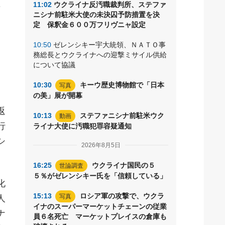
11:02
ウクライナ反汚職裁判所、ステファ
方
ニシナ前駐米大使の未決囚予防措置を決
る
定 保釈金６００万フリヴニャ設定
10:50
ゼレンシキー宇大統領、ＮＡＴＯ事
務総長とウクライナへの迎撃ミサイル供給
について協議
10:30
キーウ歴史博物館で「日本
写真
の美」展が開幕
返
10:13
ステファニシナ前駐米ウク
動画
行
ライナ大使に汚職犯罪容疑通知
シ
2026年8月5日
16:25
ウクライナ国民の５
世論調査
５％がゼレンシキー氏を「信頼している」
化
15:13
ロシア軍の攻撃で、ウクラ
写真
人
イナのスーパーマーケットチェーンの従業
ナ
員６名死亡 マーケットプレイスの倉庫も