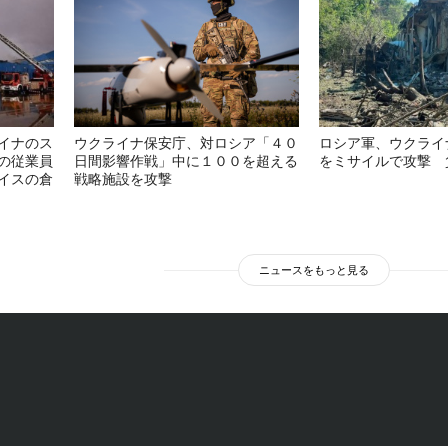
イナのス
ウクライナ保安庁、対ロシア「４０
ロシア軍、ウクライ
の従業員
日間影響作戦」中に１００を超える
をミサイルで攻撃 
イスの倉
戦略施設を攻撃
ニュースをもっと見る