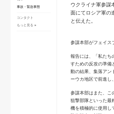
社会・文化
ウクライナ軍参謀
事故・緊急事態
スポーツ
面にてロシア軍の
犯罪
コンタクト
と伝えた。
もっと見る
»
事故・緊急事態
参謀本部がフェイス
報告には、「私たち
すための反攻の準備
動の結果、集落アン
ーウカ地区で前進し
参謀本部はまた、こ
狙撃部隊といった最
機を積極的に使用し