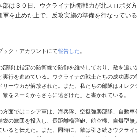
本部は３０日、ウクライナ防衛戦力が北スロボダ
進軍を止めた上で、反攻実施の準備を行なってい
ブック・アカウントにて
報告した
。
の部隊は指定の防衛線で防御を維持しており、敵を追い
と実行を進めている。ウクライナの戦士たちの成功裏の
ドリーウカが解放された。また、私たちの部隊はオレク
、敵をスーミからさらに遠ざけた」と書かれている。
の方面ではロシア軍は、海兵隊、空挺強襲部隊、自動車
精鋭の旅団を投入し、長距離榴弾砲、航空機、自爆型無
ていると伝えた。また、同時に、敵は引き続きウクライ