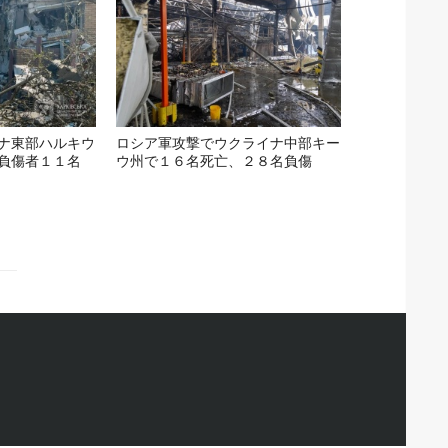
ナ東部ハルキウ
ロシア軍攻撃でウクライナ中部キー
負傷者１１名
ウ州で１６名死亡、２８名負傷