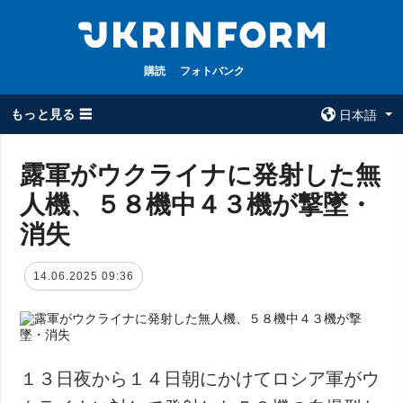
購読
フォトバンク
もっと見る ☰
日本語
×
露軍がウクライナに発射した無
人機、５８機中４３機が撃墜・
全てのトピック
ウクルインフォ
ルム
消失
戦争
ウクルインフォル
被占領地
ムについて
14.06.2025 09:36
政治
コンタクト
経済・復興
防衛
社会・文化
１３日夜から１４日朝にかけてロシア軍がウ
スポーツ