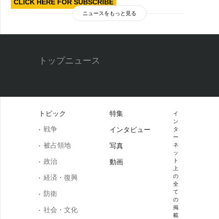
CLICK HERE FOR SUBSCRIBE
ニュースをもっと見る
トップニュース
トピック
特集
イ
ン
戦争
インタビュー
タ
ー
被占領地
写真
ネ
ッ
政治
ト
動画
上
の
経済・復興
全
て
防衛
の
掲
社会・文化
載