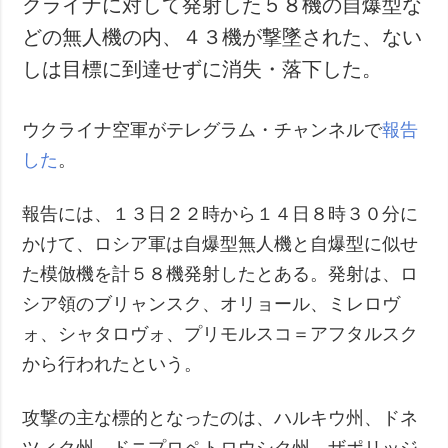
クライナに対して発射した５８機の自爆型な
犯罪
どの無人機の内、４３機が撃墜された、ない
事故・緊急事態
しは目標に到達せずに消失・落下した。
追加
サービス
ウクライナ空軍がテレグラム・チャンネルで
報告
特集
購読
した
。
インタビュー
フォトバンク
写真
報告には、１３日２２時から１４日８時３０分に
動画
かけて、ロシア軍は自爆型無人機と自爆型に似せ
た模倣機を計５８機発射したとある。発射は、ロ
シア領のブリャンスク、オリョール、ミレロヴ
ォ、シャタロヴォ、プリモルスコ＝アフタルスク
から行われたという。
攻撃の主な標的となったのは、ハルキウ州、ドネ
ツィク州、ドニプロペトロウシク州、ザポリッジ