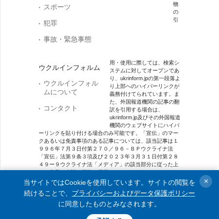
物
スポーツ
の
引
犯罪
事故・緊急事態
用・使用に際しては、検索シ
ウクルインフォルム
ステムに対してオープンであ
り、ukrinform.jpの第一段落よ
ウクルインフォル
り上部へのハイパーリンクが
ムについて
義務付けてられています。ま
た、外国報道機関の記事の翻
コンタクト
訳を引用する場合は、
ukrinform.jp及びその外国報道
機関のウェブサイトにハイパ
ーリンクを貼り付ける場合のみ可能です。「宣伝」のマー
クあるいは免責事項のある記事については、該当記事は１
９９６年７月３日付第２７０／９６－ＢＰウクライナ法
「宣伝」法第９条３項及び２０２３年３月３１日付第２８
４９ー９ウクライナ法「メディア」の該当部分に従った上
で、合意／会計を根拠に掲載されています。
×
当サイトではCookieを使用しています。サイトの閲覧を
オンラインメディア主体 メディア識別番号：R40-01421.
続けることで、
プライバシーおよびデータ保護ポリシー
に同意したものとみなされます。
© 2015-2026 Ukrinform. All rights reserved.