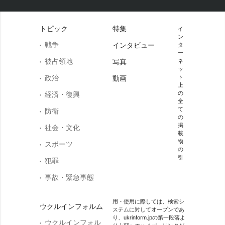
トピック
特集
イ
ン
戦争
インタビュー
タ
ー
被占領地
写真
ネ
ッ
政治
ト
動画
上
の
経済・復興
全
て
防衛
の
掲
社会・文化
載
物
スポーツ
の
引
犯罪
事故・緊急事態
用・使用に際しては、検索シ
ウクルインフォルム
ステムに対してオープンであ
り、ukrinform.jpの第一段落よ
ウクルインフォル