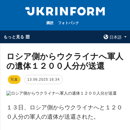
購読
フォトバンク
もっと見る ☰
日本語
×
ロシア側からウクライナへ軍人
の遺体１２００人分が送還
全てのトピック
ウクルインフォ
ルム
戦争
写真
13.06.2025 16:34
ウクルインフォル
被占領地
ムについて
政治
コンタクト
経済・復興
１３日、ロシア側からウクライナへと１２０
防衛
０人分の軍人の遺体が送還された。
社会・文化
スポーツ