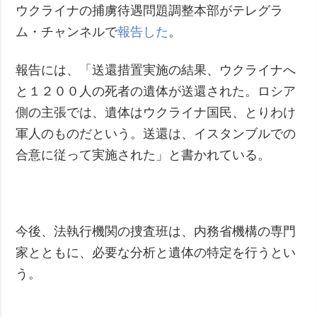
ウクライナの捕虜待遇問題調整本部がテレグラ
犯罪
ム・チャンネルで
報告した
。
事故・緊急事態
報告には、「送還措置実施の結果、ウクライナへ
追加
サービス
と１２００人の死者の遺体が送還された。ロシア
特集
購読
側の主張では、遺体はウクライナ国民、とりわけ
インタビュー
フォトバンク
軍人のものだという。送還は、イスタンブルでの
写真
合意に従って実施された」と書かれている。
動画
今後、法執行機関の捜査班は、内務省機構の専門
家とともに、必要な分析と遺体の特定を行うとい
う。