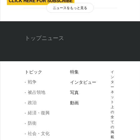
CLICK HERE FOR SUBSCRIBE
ニュースをもっと見る
トップニュース
トピック
特集
イ
ン
戦争
インタビュー
タ
ー
被占領地
写真
ネ
ッ
政治
ト
動画
上
の
経済・復興
全
て
防衛
の
掲
社会・文化
載