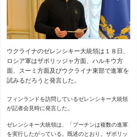
犯罪
事故・緊急事態
追加
サービス
特集
購読
インタビュー
フォトバンク
ウクライナのゼレンシキー大統領は１８日、
写真
ロシア軍はザポリッジャ方面、ハルキウ方
動画
面、スーミ方面及びウクライナ東部で進軍を
試みるだろうと発言した。
フィンランドを訪問しているゼレンシキー大統領
が記者会見時に発言した。
ゼレンシキー大統領は、「プーチンは複数の進軍
を実行したがっている。既述のとおり、ザポリッ