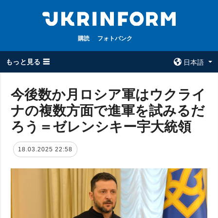
購読
フォトバンク
もっと見る ☰
日本語
×
今後数か月ロシア軍はウクライ
ナの複数方面で進軍を試みるだ
全てのトピック
ウクルインフォ
ルム
ろう＝ゼレンシキー宇大統領
戦争
ウクルインフォル
被占領地
ムについて
18.03.2025 22:58
政治
コンタクト
経済・復興
防衛
社会・文化
スポーツ