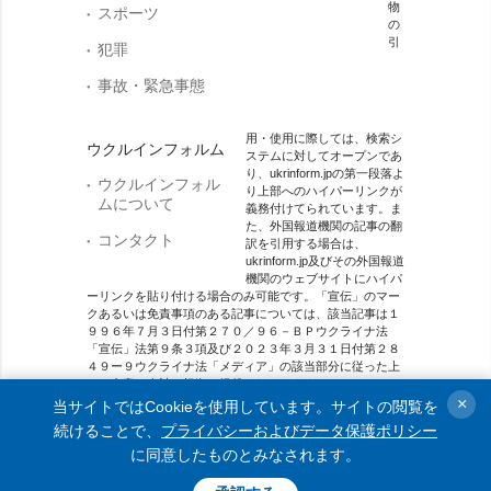
物
スポーツ
の
引
犯罪
事故・緊急事態
用・使用に際しては、検索シ
ウクルインフォルム
ステムに対してオープンであ
り、ukrinform.jpの第一段落よ
ウクルインフォル
り上部へのハイパーリンクが
ムについて
義務付けてられています。ま
た、外国報道機関の記事の翻
コンタクト
訳を引用する場合は、
ukrinform.jp及びその外国報道
機関のウェブサイトにハイパ
ーリンクを貼り付ける場合のみ可能です。「宣伝」のマー
クあるいは免責事項のある記事については、該当記事は１
９９６年７月３日付第２７０／９６－ＢＰウクライナ法
「宣伝」法第９条３項及び２０２３年３月３１日付第２８
４９ー９ウクライナ法「メディア」の該当部分に従った上
で、合意／会計を根拠に掲載されています。
×
当サイトではCookieを使用しています。サイトの閲覧を
オンラインメディア主体 メディア識別番号：R40-01421.
続けることで、
プライバシーおよびデータ保護ポリシー
に同意したものとみなされます。
© 2015-2026 Ukrinform. All rights reserved.