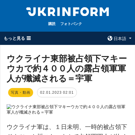
購読
フォトバンク
もっと見る ☰
日本語
×
ウクライナ東部被占領下マキー
ウカで約４００人の露占領軍軍
全てのトピック
ウクルインフォ
ルム
人が殲滅される＝宇軍
戦争
ウクルインフォル
被占領地
ムについて
写真・動画
02.01.2023 02:01
政治
コンタクト
経済・復興
防衛
社会・文化
ウクライナ軍は、１日未明、一時的被占領下
スポーツ