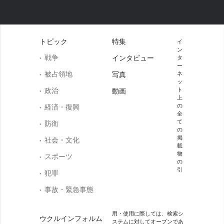
トピック
特集
イ
ン
戦争
インタビュー
タ
ー
被占領地
写真
ネ
ッ
政治
ト
動画
上
の
経済・復興
全
て
防衛
の
掲
社会・文化
載
物
スポーツ
の
引
犯罪
事故・緊急事態
用・使用に際しては、検索シ
ウクルインフォルム
ステムに対してオープンであ