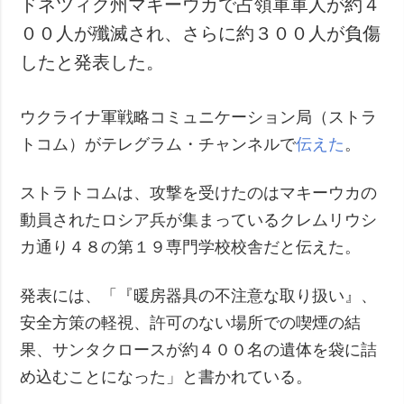
ドネツィク州マキーウカで占領軍軍人が約４
犯罪
００人が殲滅され、さらに約３００人が負傷
事故・緊急事態
したと発表した。
追加
サービス
ウクライナ軍戦略コミュニケーション局（ストラ
特集
購読
トコム）がテレグラム・チャンネルで
伝えた
。
インタビュー
フォトバンク
写真
ストラトコムは、攻撃を受けたのはマキーウカの
動画
動員されたロシア兵が集まっているクレムリウシ
カ通り４８の第１９専門学校校舎だと伝えた。
発表には、「『暖房器具の不注意な取り扱い』、
安全方策の軽視、許可のない場所での喫煙の結
果、サンタクロースが約４００名の遺体を袋に詰
め込むことになった」と書かれている。