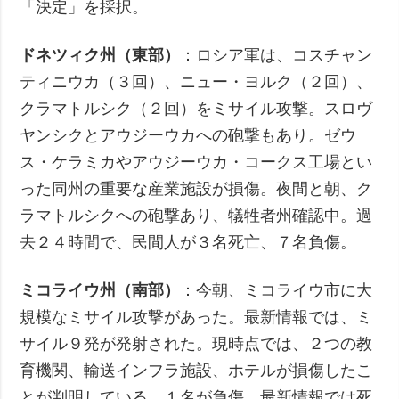
「決定」を採択。
ドネツィク州（東部）
：ロシア軍は、コスチャン
ティニウカ（３回）、ニュー・ヨルク（２回）、
クラマトルシク（２回）をミサイル攻撃。スロヴ
ヤンシクとアウジーウカへの砲撃もあり。ゼウ
ス・ケラミカやアウジーウカ・コークス工場とい
った同州の重要な産業施設が損傷。夜間と朝、ク
ラマトルシクへの砲撃あり、犠牲者州確認中。過
去２４時間で、民間人が３名死亡、７名負傷。
ミコライウ州（南部）
：今朝、ミコライウ市に大
規模なミサイル攻撃があった。最新情報では、ミ
サイル９発が発射された。現時点では、２つの教
育機関、輸送インフラ施設、ホテルが損傷したこ
とが判明している。１名が負傷、最新情報では死