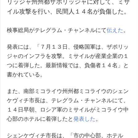
リッジャ州州都ザポリッジャに対して、ミサ
犯罪
イル攻撃を行い、民間人１４名が負傷した。
事故・緊急事態
検事総局がテレグラム・チャンネルにて
伝えた
。
追加
サービス
特集
購読
発表には、「７月１３日、侵略国軍は、ザポリッ
インタビュー
フォトバンク
ジャのインフラを攻撃。ミサイルが産業企業の１
写真
つに着弾した。最新情報では、負傷者１４名」と
動画
書かれている。
また、南部ミコライウ州州都ミコライウのシェン
ケヴィチ市長は、テレグラム・チャンネルにて、
１４日早朝、ロシア軍のミサイルがミコライウ中
心部のホテルに着弾したと
発表した
。
シェンケヴィチ市長は、「市の中心部、ホテル