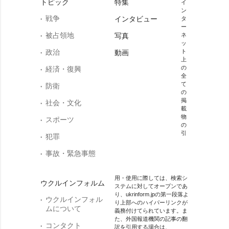
トピック
特集
イ
ン
戦争
インタビュー
タ
ー
被占領地
写真
ネ
ッ
政治
ト
動画
上
の
経済・復興
全
て
防衛
の
掲
社会・文化
載
物
スポーツ
の
引
犯罪
事故・緊急事態
用・使用に際しては、検索シ
ウクルインフォルム
ステムに対してオープンであ
り、ukrinform.jpの第一段落よ
ウクルインフォル
り上部へのハイパーリンクが
ムについて
義務付けてられています。ま
た、外国報道機関の記事の翻
コンタクト
訳を引用する場合は、