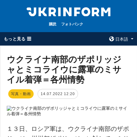
購読
フォトバンク
もっと見る ☰
日本語
×
ウクライナ南部のザポリッジ
ャとミコライウに露軍のミサ
全てのトピック
ウクルインフォ
ルム
イル着弾＝各州情勢
戦争
ウクルインフォル
被占領地
ムについて
写真・動画
14.07.2022 12:20
政治
コンタクト
経済・復興
防衛
社会・文化
１３日、ロシア軍は、ウクライナ南部のザポ
スポーツ