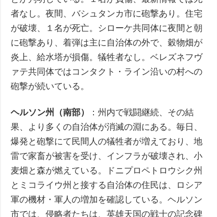
者なし。夜間、バシュタンカ市に砲撃あり。住宅
が破壊、１名が死亡。シローケ共同体に夜間と朝
に砲撃あり、着弾は主に自治体の外で、穀物畑が
炎上、給水塔が損傷。犠牲者なし。ベレズネフヴ
ァテ共同体ではコンタクト・ライン沿いの村への
砲撃が続いている。
ヘルソン州（南部）
：州内で戦闘継続、その結
果、より多くの自治体が消滅の淵にある。毎日、
爆発と砲撃にて民間人の犠牲者が増えており、地
雷で家畜が被害を受け、インフラが破壊され、小
麦畑と森が燃えている。ドニプロペトロウシク州
とミコライウ州と接する自治体の住民は、ロシア
軍の機材・軍人の増加を確認している。ヘルソン
市では、侵略者たちは、英雄天国の戦士の記念碑