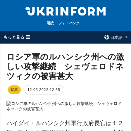
購読
フォトバンク
もっと見る ☰
日本語
×
ロシア軍のルハンシク州への激
しい攻撃継続 シェヴェロドネ
全てのトピック
ウクルインフォ
ルム
ツィクの被害甚大
戦争
ウクルインフォル
被占領地
ムについて
写真
12.05.2022 12:35
政治
コンタクト
経済・復興
防衛
社会・文化
ハイダイ・ルハンシク州軍行政府長官は１２
スポーツ