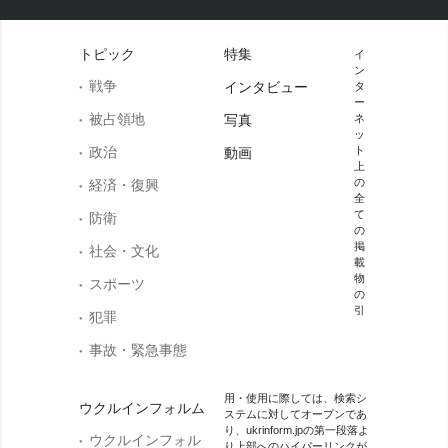
トピック
特集
イ
ン
戦争
インタビュー
タ
ー
被占領地
写真
ネ
ッ
政治
ト
動画
上
の
経済・復興
全
て
防衛
の
掲
社会・文化
載
物
スポーツ
の
引
犯罪
事故・緊急事態
用・使用に際しては、検索シ
ウクルインフォルム
ステムに対してオープンであ
り、ukrinform.jpの第一段落よ
ウクルインフォル
り上部へのハイパーリンクが