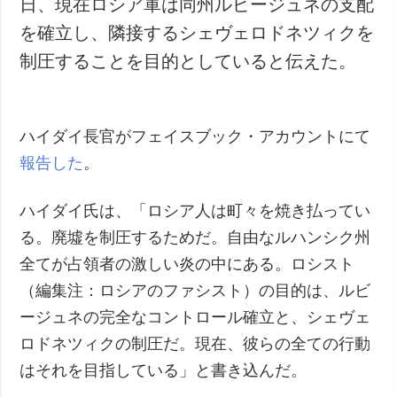
日、現在ロシア軍は同州ルビージュネの支配
犯罪
を確立し、隣接するシェヴェロドネツィクを
事故・緊急事態
制圧することを目的としていると伝えた。
追加
サービス
特集
購読
ハイダイ長官がフェイスブック・アカウントにて
インタビュー
フォトバンク
報告した
。
写真
動画
ハイダイ氏は、「ロシア人は町々を焼き払ってい
る。廃墟を制圧するためだ。自由なルハンシク州
全てが占領者の激しい炎の中にある。ロシスト
（編集注：ロシアのファシスト）の目的は、ルビ
ージュネの完全なコントロール確立と、シェヴェ
ロドネツィクの制圧だ。現在、彼らの全ての行動
はそれを目指している」と書き込んだ。