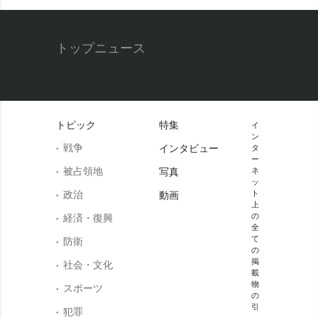
トップニュース
トピック
特集
イ
ン
戦争
インタビュー
タ
ー
被占領地
写真
ネ
ッ
政治
ト
動画
上
の
経済・復興
全
て
防衛
の
掲
社会・文化
載
物
スポーツ
の
引
犯罪