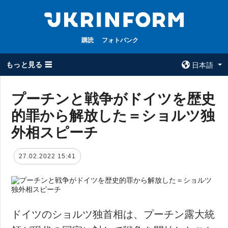
購読
フォトバンク
もっと見る ☰
日本語
×
プーチンと戦争がドイツを歴史
的罪から解放した＝ショルツ独
全てのトピック
ウクルインフォ
ルム
外相スピーチ
戦争
ウクルインフォル
被占領地
ムについて
27.02.2022 15:41
政治
コンタクト
経済・復興
防衛
社会・文化
ドイツのショルツ独首相は、プーチン露大統
スポーツ