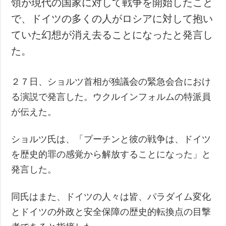
領が現代の国家に対して戦争を開始したこと
犯罪
で、ドイツの多くの人がロシアに対して抱い
事故・緊急事態
ていた幻想が消え去ることになったと発言し
た。
追加
サービス
特集
購読
２７日、ショルツ首相が独議会の緊急会合におけ
インタビュー
フォトバンク
る演説で発言した。ウクルインフォルムの特派員
写真
が伝えた。
動画
ショルツ氏は、「プーチンと彼の戦争は、ドイツ
を歴史的罪の感覚から解放することになった」と
発言した。
同氏はまた、ドイツの人々は皆、パラダイム変化
とドイツの外政と安全保障の歴史的転換点の目撃