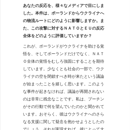
あなたの反応を、様々なメディアで目にしま
した。本件は、ポーランドからウクライナへ
の物流ルートにどのように影響しますか。ま
た、この攻撃に対するＮＡＴＯとＥＵの反応
全体をどのように評価していますか？
これが、ポーランドがウクライナを助ける覚
悟を、そしてポーランドだけでなく、ＮＡＴ
Ｏ全体の覚悟をむしろ強固にすることを期待
しています。少なくとも社会の一部で、ウク
ライナの空を閉鎖すべき時が来たという議論
が始まったことを嬉しく思います。このよう
な事件が起きなければ、議論が再開されない
のは非常に残念なことです。私は、プーチン
がその行動で何を望んでいたのかと聞かれて
います。おそらく、彼はウクライナへのさら
なる支援に関して疑念を抱かせようとしたの
でしょう。それが実現すれば、彼にとって大