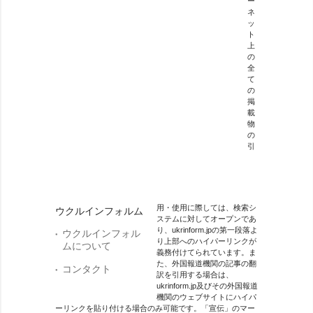
ー
ネ
ッ
ト
上
の
全
て
の
掲
載
物
の
引
用・使用に際しては、検索シ
ウクルインフォルム
ステムに対してオープンであ
り、ukrinform.jpの第一段落よ
ウクルインフォル
り上部へのハイパーリンクが
ムについて
義務付けてられています。ま
た、外国報道機関の記事の翻
コンタクト
訳を引用する場合は、
ukrinform.jp及びその外国報道
機関のウェブサイトにハイパ
ーリンクを貼り付ける場合のみ可能です。「宣伝」のマー