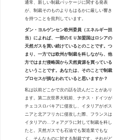
通常、新しい制裁パッケージに関する発表
が、制裁そのものよりもはるかに厳しい響き
を持つことを批判しています。
ダン・ヨルゲンセン欧州委員（エネルギー担
当）によれば、一部のＥＵ加盟国はロシアの
天然ガスを買い続けているとのことです。つ
まり、一方では欧州が制裁を科しながら、他
方ではまだ侵略国から天然資源を買っている
ということです。あなたは、そのことで制裁
プロセスが損なわれていると思いますか？
私は以前どこかで次の話を読んだことがあり
ます。第二次世界大戦前、ナチス・ドイツが
チェコスロバキアに侵攻し、イタリアがボス
ニアと北アフリカに侵攻した際、フランスは
イタリアの…フォアグラに対して制裁を科し
たと。天然ガスでも石油でも製造業でもな
く、そんなものに対する制裁です。それがど