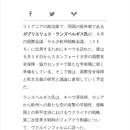
リトアニアの政治家で、同国の前外相である
ガブリエリュス・ランズベルギス氏
が、９月
の国際会議「ヤルタ欧州戦略会議」（ＹＥ
Ｓ）に出席するためにキーウを訪れた。彼は
９月１６日からスタンフォード大学の国際安
全保障・協力センターで新たな学術職に就く
準備をしている。そこで彼は、国際安全保障
と民主主義の研究と議論に参加していく予定
だ。
ランズベルギス氏は、キーウ滞在時、ロシア
から欧州への新たな空の攻撃の可能性、侵略
国との和平交渉におけるウクライナの戦略、
第二次世界大戦時のフォアグラ制裁につい
て、ウクルインフォルムに語った。