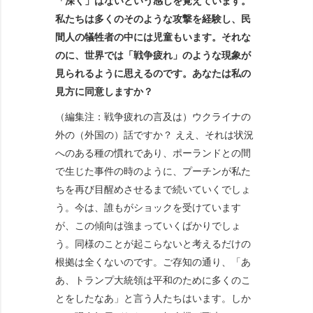
「深く」はないという感じを覚えています。
私たちは多くのそのような攻撃を経験し、民
間人の犠牲者の中には児童もいます。それな
のに、世界では「戦争疲れ」のような現象が
見られるように思えるのです。あなたは私の
見方に同意しますか？
（編集注：戦争疲れの言及は）ウクライナの
外の（外国の）話ですか？ ええ、それは状況
へのある種の慣れであり、ポーランドとの間
で生じた事件の時のように、プーチンが私た
ちを再び目醒めさせるまで続いていくでしょ
う。今は、誰もがショックを受けています
が、この傾向は強まっていくばかりでしょ
う。同様のことが起こらないと考えるだけの
根拠は全くないのです。ご存知の通り、「あ
あ、トランプ大統領は平和のために多くのこ
とをしたなあ」と言う人たちはいます。しか