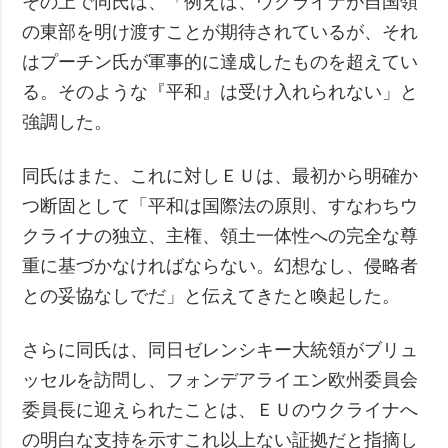
その上で同氏は、「例えば、ウクライナが自国領
の東部を明け渡すことが期待されているが、それ
はプーチン氏が軍事的に達成したものを超えてい
る。そのような『平和』は受け入れられない」と
強調した。
同氏はまた、これに対しＥＵは、最初から明確か
つ断固として「平和は国際法の原則、すなわちウ
クライナの独立、主権、領土一体性への完全な尊
重に基づかなければならない。幻想なし、侵略者
との妥協なしでだ」と伝えてきたと喚起した。
さらに同氏は、同日ゼレンシキー大統領がブリュ
ッセルを訪問し、フォンデアライエン欧州委員会
委員長に迎えられたことは、ＥＵのウクライナへ
の明白な支持を示すこれ以上ない証拠だと指摘し