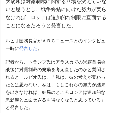
大統領は対露制裁に関する立場を変えていな
犯罪
いと思うとし、戦争終結に向けた努力が実ら
事故・緊急事態
なければ、ロシアは追加的な制限に直面する
ことになるだろうと発言した。
追加
サービス
特集
購読
ルビオ国務長官がＡＢＣニュースとのインタビュ
インタビュー
フォトバンク
ー時に
発言した
。
写真
動画
記者から、トランプ氏はアラスカでの米露首脳会
談後に対露制裁の発動を考え直したのかと質問さ
れると、ルビオ氏は、「私は、彼の考えが変わっ
たとは思わない。私は、もしこれらの努力が結果
を出さなければ、結局のところロシアは追加的な
悪影響と直面せざるを得なくなると思っている」
と発言した。