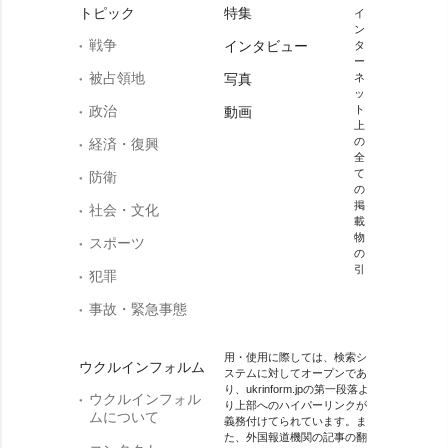
トピック
特集
イ
ン
戦争
インタビュー
タ
ー
被占領地
写真
ネ
ッ
政治
ト
動画
上
の
経済・復興
全
て
防衛
の
掲
社会・文化
載
物
スポーツ
の
引
犯罪
事故・緊急事態
用・使用に際しては、検索シ
ウクルインフォルム
ステムに対してオープンであ
り、ukrinform.jpの第一段落よ
ウクルインフォル
り上部へのハイパーリンクが
ムについて
義務付けてられています。ま
た、外国報道機関の記事の翻