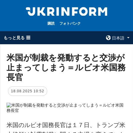
購読
フォトバンク
もっと見る ☰
日本語
×
米国が制裁を発動すると交渉が
止まってしまう＝ルビオ米国務
全てのトピック
ウクルインフォ
ルム
長官
戦争
ウクルインフォル
被占領地
ムについて
18.08.2025 10:52
政治
コンタクト
経済・復興
防衛
社会・文化
米国のルビオ国務長官は１７日、トランプ米
スポーツ