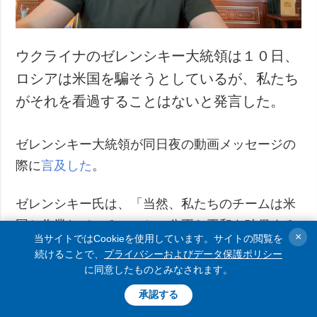
ウクライナのゼレンシキー大統領は１０日、
ロシアは米国を騙そうとしているが、私たち
がそれを看過することはないと発言した。
ゼレンシキー大統領が同日夜の動画メッセージの
際に
言及した
。
ゼレンシキー氏は、「当然、私たちのチームは米
国と作業している。いかに公正な平和を確保する
×
当サイトではCookieを使用しています。サイトの閲覧を
かについてのやりとりは１日たりとも止めない。
続けることで、
プライバシーおよびデータ保護ポリシー
私たちは、ロシアによる米国を騙そうとする意図
に同意したものとみなされます。
を理解している。私たちはそれを看過しない」と
承認する
発言した。