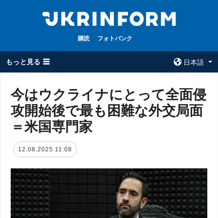
購読
フォトバンク
もっと見る ☰
日本語
×
今はウクライナにとって全面侵
攻開始後で最も困難な外交局面
全てのトピック
ウクルインフォ
ルム
＝米国専門家
戦争
ウクルインフォル
被占領地
ムについて
12.08.2025 11:08
政治
コンタクト
経済・復興
防衛
社会・文化
スポーツ