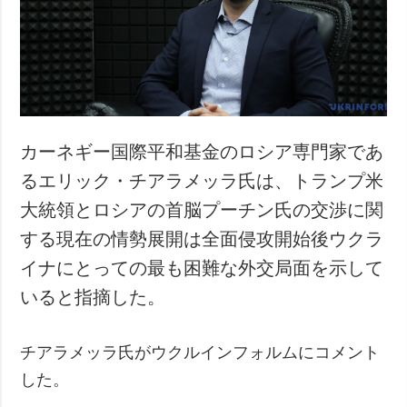
犯罪
事故・緊急事態
追加
サービス
特集
購読
インタビュー
フォトバンク
カーネギー国際平和基金のロシア専門家であ
写真
るエリック・チアラメッラ氏は、トランプ米
動画
大統領とロシアの首脳プーチン氏の交渉に関
する現在の情勢展開は全面侵攻開始後ウクラ
イナにとっての最も困難な外交局面を示して
いると指摘した。
チアラメッラ氏がウクルインフォルムにコメント
した。