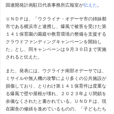
国連開発計画駐日代表事務所広報室が
伝えた
。
ＵＮＤＰは、「ウクライナ・オデーサ市の姉妹都
市である横浜市と連携し、爆風で被害を受けた第
１４１保育園の園庭や教育環境の整備を支援する
クラウドファンディングキャンペーンを開始し
た」とし、同キャンペーンは９月３０日まで実施
されると伝えた。
また、発表には、ウクライナ南部オデーサでは、
ミサイルや無人機の攻撃により多くの公共施設が
損傷しており、とりわけ第１４１保育件は度重な
る爆風で壁や屋根が壊れ、２０２３年より閉鎖を
余儀なくされたと書かれている。ＵＮＤＰは、現
在園舎の修繕を進めているものの、「子どもたち