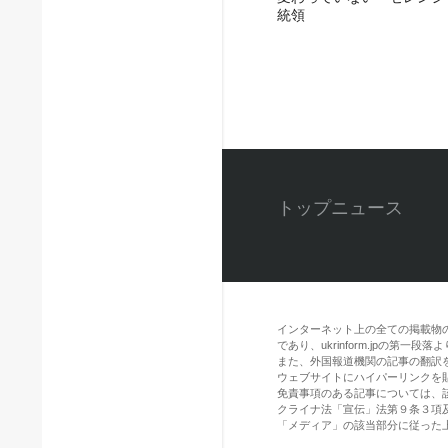
統領
トップニュース
インターネット上の全ての掲載物
であり、ukrinform.jpの第
また、外国報道機関の記事の翻訳を引用
ウェブサイトにハイパーリンクを
免責事項のある記事については、
クライナ法「宣伝」法第９条３項
「メディア」の該当部分に従った