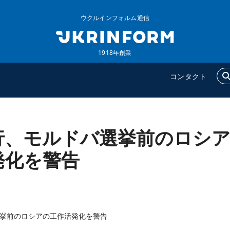
ウクルインフォルム通信
1918年創業
コンタクト
行、モルドバ選挙前のロシ
ウクルインフォルム
追加
ウクルインフォルムについ
特集
発化を警告
て
インタビュー
コンタクト
写真
動画