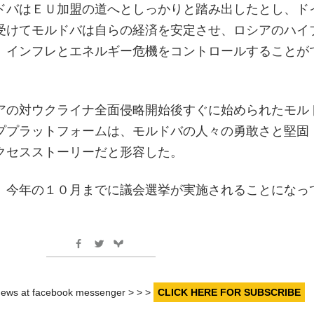
ドバはＥＵ加盟の道へとしっかりと踏み出したとし、ド
受けてモルドバは自らの経済を安定させ、ロシアのハイ
、インフレとエネルギー危機をコントロールすることが
。
アの対ウクライナ全面侵略開始後すぐに始められたモル
ププラットフォームは、モルドバの人々の勇敢さと堅固
クセスストーリーだと形容した。
、今年の１０月までに議会選挙が実施されることになっ
r news at facebook messenger > > >
CLICK HERE FOR SUBSCRIBE