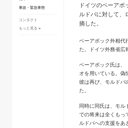
社会・文化
ドイツのベーアボ
事故・緊急事態
スポーツ
ルドバに対して、
犯罪
コンタクト
摘した。
もっと見る
»
事故・緊急事態
ベーアボック外相代
た。ドイツ外務省広
ベーアボック氏は、
オを用いている。偽
彼は再び、モルドバ
た。
同時に同氏は、モル
での将来は全くもっ
ルドバへの支援をあ