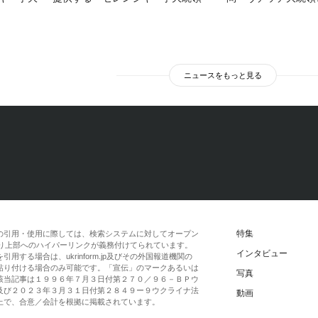
ニュースをもっと見る
特集
の引用・使用に際しては、検索システムに対してオープン
一段落より上部へのハイパーリンクが義務付けてられています。
インタビュー
する場合は、ukrinform.jp及びその外国報道機関の
貼り付ける場合のみ可能です。「宣伝」のマークあるいは
写真
該当記事は１９９６年７月３日付第２７０／９６－ＢＰウ
及び２０２３年３月３１日付第２８４９ー９ウクライナ法
動画
上で、合意／会計を根拠に掲載されています。