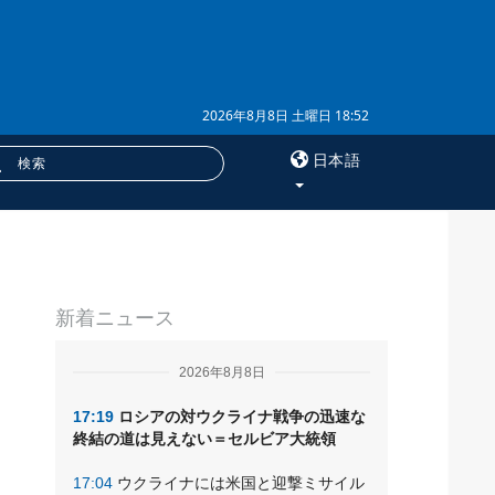
2026年8月8日 土曜日 18:52
日本語
×
ア
サービス
新着ニュース
購読
フォトバンク
2026年8月8日
17:19
ロシアの対ウクライナ戦争の迅速な
終結の道は見えない＝セルビア大統領
17:04
ウクライナには米国と迎撃ミサイル