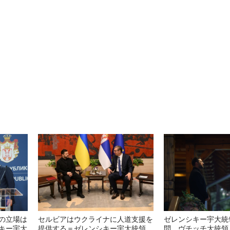
の立場は
セルビアはウクライナに人道支援を
ゼレンシキー宇大統
キー宇大
提供する＝ゼレンシキー宇大統領
問 ヴチッチ大統領