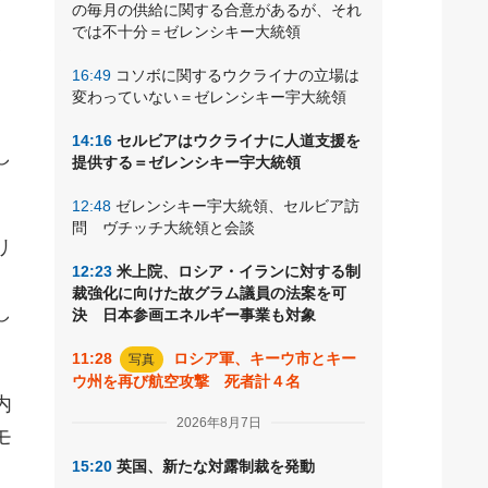
の毎月の供給に関する合意があるが、それ
モ
では不十分＝ゼレンシキー大統領
指
16:49
コソボに関するウクライナの立場は
変わっていない＝ゼレンシキー宇大統領
14:16
セルビアはウクライナに人道支援を
し
提供する＝ゼレンシキー宇大統領
12:48
ゼレンシキー宇大統領、セルビア訪
問 ヴチッチ大統領と会談
リ
12:23
米上院、ロシア・イランに対する制
、
裁強化に向けた故グラム議員の法案を可
し
決 日本参画エネルギー事業も対象
11:28
ロシア軍、キーウ市とキー
写真
ウ州を再び航空攻撃 死者計４名
内
2026年8月7日
モ
15:20
英国、新たな対露制裁を発動
。