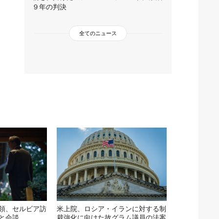
９年の判決
全てのニュース
領、セルビア訪
米上院、ロシア・イランに対する制
と会談
裁強化に向けた故グラム議員の法案