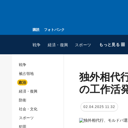
購読
フォトバンク
もっと見る ☰
戦争
経済・復興
スポーツ
戦争
独外相代
被占領地
全てのトピック
政治
戦争
の工作活
経済・復興
被占領地
防衛
政治
02.04.2025 11:32
社会・文化
経済・復興
スポーツ
防衛
犯罪