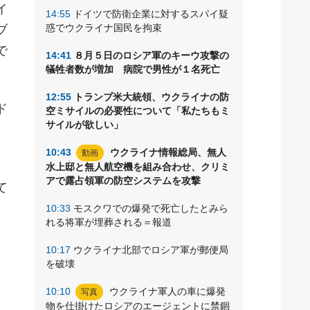
イ
14:55
ドイツで防衛企業に対するスパイ疑
惑でウクライナ国民を拘束
ブ
で
14:41
８月５日のロシア軍のキーウ攻撃の
犠牲者数が増加 病院で男性が１名死亡
12:55
トランプ米大統領、ウクライナの防
ド
空ミサイルの必要性について「私たちもミ
サイルが欲しい」
10:43
ウクライナ情報総局、無人
動画
水上邸と無人航空機を組み合わせ、クリミ
アで露占領軍の防空システムを攻撃
て
10:33
モスクワでの爆発で死亡したとみら
れる将軍が埋葬される＝報道
10:17
ウクライナ北部でロシア軍が郵便局
を破壊
10:10
ウクライナ軍人の車に爆発
写真
物を仕掛けたロシアのエージェントに禁錮