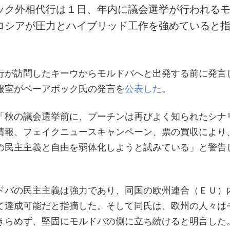
ック外相代行は１日、年内に議会選挙が行われる
ロシアが圧力とハイブリッド工作を強めていると
行が訪問したキーウからモルドバへと出発する前に発言
報室がベーアボック氏の発言を
公表した
。
「秋の議会選挙前に、プーチンは再びよく知られたシナ
情報、フェイクニュースキャンペーン、票の買収により
の民主主義と自由を弱体化しようと試みている」と警告
ドバの民主主義は強力であり、同国の欧州連合（ＥＵ）
て達成可能だと指摘した。そして同氏は、欧州の人々は
きらめず、堅固にモルドバの側に立ち続けると明言した