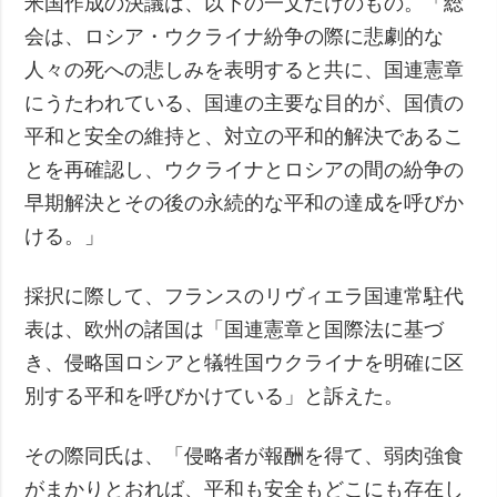
米国作成の決議は、以下の一文だけのもの。「総
会は、ロシア・ウクライナ紛争の際に悲劇的な
人々の死への悲しみを表明すると共に、国連憲章
にうたわれている、国連の主要な目的が、国債の
平和と安全の維持と、対立の平和的解決であるこ
とを再確認し、ウクライナとロシアの間の紛争の
早期解決とその後の永続的な平和の達成を呼びか
ける。」
採択に際して、フランスのリヴィエラ国連常駐代
表は、欧州の諸国は「国連憲章と国際法に基づ
き、侵略国ロシアと犠牲国ウクライナを明確に区
別する平和を呼びかけている」と訴えた。
その際同氏は、「侵略者が報酬を得て、弱肉強食
がまかりとおれば、平和も安全もどこにも存在し