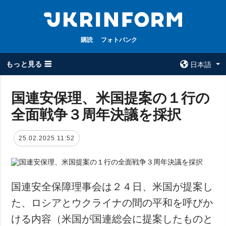
購読
フォトバンク
もっと見る ☰
日本語
×
国連安保理、米国提案の１行の
全面戦争３周年決議を採択
全てのトピック
ウクルインフォ
ルム
戦争
25.02.2025 11:52
ウクルインフォル
被占領地
ムについて
政治
コンタクト
経済・復興
国連安全保障理事会は２４日、米国が提案し
防衛
た、ロシアとウクライナの間の平和を呼びか
社会・文化
ける内容（米国が国連総会に提案したものと
スポーツ