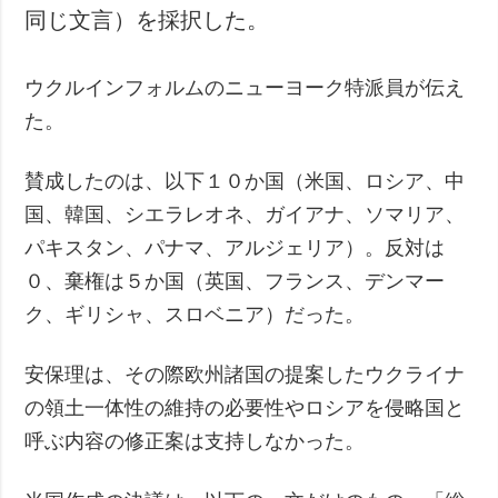
同じ文言）を採択した。
犯罪
事故・緊急事態
ウクルインフォルムのニューヨーク特派員が伝え
追加
サービス
た。
特集
購読
賛成したのは、以下１０か国（米国、ロシア、中
インタビュー
フォトバンク
国、韓国、シエラレオネ、ガイアナ、ソマリア、
写真
パキスタン、パナマ、アルジェリア）。反対は
動画
０、棄権は５か国（英国、フランス、デンマー
ク、ギリシャ、スロベニア）だった。
安保理は、その際欧州諸国の提案したウクライナ
の領土一体性の維持の必要性やロシアを侵略国と
呼ぶ内容の修正案は支持しなかった。