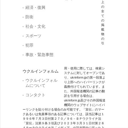
上
の
経済・復興
全
て
防衛
の
掲
社会・文化
載
物
スポーツ
の
引
犯罪
事故・緊急事態
用・使用に際しては、検索シ
ウクルインフォルム
ステムに対してオープンであ
り、ukrinform.jpの第一段落よ
ウクルインフォル
り上部へのハイパーリンクが
ムについて
義務付けてられています。ま
た、外国報道機関の記事の翻
コンタクト
訳を引用する場合は、
ukrinform.jp及びその外国報道
機関のウェブサイトにハイパ
ーリンクを貼り付ける場合のみ可能です。「宣伝」のマー
クあるいは免責事項のある記事については、該当記事は１
９９６年７月３日付第２７０／９６－ＢＰウクライナ法
「宣伝」法第９条３項及び２０２３年３月３１日付第２８
４９ー９ウクライナ法「メディア」の該当部分に従った上