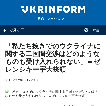
購読
フォトバンク
もっと見る ☰
日本語
×
「私たち抜きでのウクライナに
関する二国間交渉はどのような
全てのトピック
ウクルインフォ
ルム
ものも受け入れられない」＝ゼ
戦争
ウクルインフォル
レンシキー宇大統領
被占領地
ムについて
政治
コンタクト
13.02.2025 17:09
経済・復興
防衛
社会・文化
スポーツ