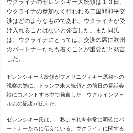
ウクライナのゼレンシキー大統領は１３日、
犯罪
ウクライナの参加なく行われる二国間和平交
事故・緊急事態
渉はどのようなものであれ、ウクライナが受
け入れることはないと発言した。また同氏
追加
サービス
は、ウクライナにとっては、交渉の席に欧州
特集
購読
のパートナーたちも着くことが重要だと発言
インタビュー
フォトバンク
した。
写真
動画
ゼレンシキー大統領がフメリニツィキー原発への
視察の際に、トランプ米大統領との前日の電話会
談にコメントする中で発言した。ウクルインフォ
ルムの記者が伝えた。
ゼレンシキー氏は、「私はそれを非常に明確にパ
ートナーたちに伝えている。ウクライナに関する