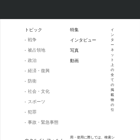
トピック
特集
イ
ン
戦争
インタビュー
タ
ー
被占領地
写真
ネ
ッ
政治
ト
動画
上
の
経済・復興
全
て
防衛
の
掲
社会・文化
載
物
スポーツ
の
引
犯罪
事故・緊急事態
用・使用に際しては、検索シ