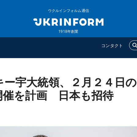
ウクルインフォルム通信
1918年創業
コンタクト
キー宇大統領、２月２４日の
ウクルインフォルム
追加
ウクルインフォルムについ
特集
開催を計画 日本も招待
て
インタビュー
コンタクト
写真
動画