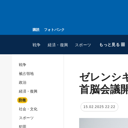
購読
フォトバンク
もっと見る ☰
戦争
経済・復興
スポーツ
戦争
ゼレンシ
被占領地
全てのトピック
政治
戦争
首脳会議
経済・復興
被占領地
防衛
政治
15.02.2025 22:22
社会・文化
経済・復興
スポーツ
防衛
犯罪