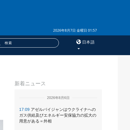
2026年8月7日 金曜日 01:57
日本語
×
サービス
新着ニュース
購読
フォトバンク
2026年8月6日
17:09
アゼルバイジャンはウクライナへの
ガス供給及びエネルギー安保協力の拡大の
用意がある＝外相