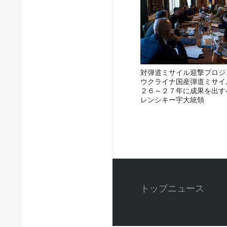
対弾道ミサイル迎撃プロジ
ウクライナ国産弾道ミサイ
２６～２７年に成果を出す
レンシキー宇大統領
トップニュース