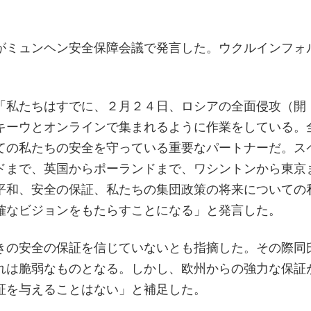
がミュンヘン安全保障会議で発言した。ウクルインフォ
。
「私たちはすでに、２月２４日、ロシアの全面侵攻（開
キーウとオンラインで集まれるように作業をしている。
ての私たちの安全を守っている重要なパートナーだ。ス
ドまで、英国からポーランドまで、ワシントンから東京
平和、安全の保証、私たちの集団政策の将来についての
確なビジョンをもたらすことになる」と発言した。
きの安全の保証を信じていないとも指摘した。その際同
れは脆弱なものとなる。しかし、欧州からの強力な保証
証を与えることはない」と補足した。