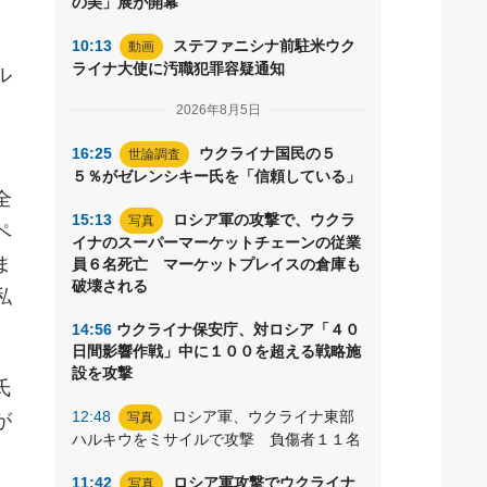
の美」展が開幕
10:13
ステファニシナ前駐米ウク
動画
ライナ大使に汚職犯罪容疑通知
ル
2026年8月5日
16:25
ウクライナ国民の５
世論調査
５％がゼレンシキー氏を「信頼している」
全
15:13
ロシア軍の攻撃で、ウクラ
写真
ペ
イナのスーパーマーケットチェーンの従業
ま
員６名死亡 マーケットプレイスの倉庫も
破壊される
私
14:56
ウクライナ保安庁、対ロシア「４０
日間影響作戦」中に１００を超える戦略施
設を攻撃
氏
12:48
ロシア軍、ウクライナ東部
が
写真
ハルキウをミサイルで攻撃 負傷者１１名
11:42
ロシア軍攻撃でウクライナ
写真