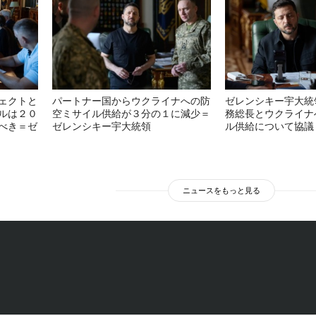
ェクトと
パートナー国からウクライナへの防
ゼレンシキー宇大統
ルは２０
空ミサイル供給が３分の１に減少＝
務総長とウクライナ
べき＝ゼ
ゼレンシキー宇大統領
ル供給について協議
ニュースをもっと見る