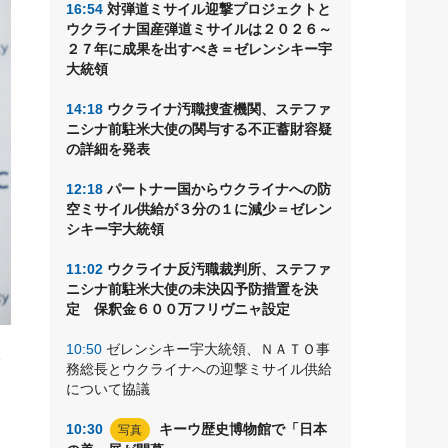
16:54
対弾道ミサイル迎撃プロジェクトと
ウクライナ国産弾道ミサイルは２０２６～
２７年に成果を出すべき＝ゼレンシキー宇
大統領
14:18
ウクライナ汚職捜査機関、ステファ
ニシナ前駐米大使の関与する不正蓄財容疑
の詳細を発表
12:18
パートナー国からウクライナへの防
空ミサイル供給が３分の１に減少＝ゼレン
シキー宇大統領
11:02
ウクライナ反汚職裁判所、ステファ
ニシナ前駐米大使の未決囚予防措置を決
定 保釈金６００万フリヴニャ設定
10:50
ゼレンシキー宇大統領、ＮＡＴＯ事
来
務総長とウクライナへの迎撃ミサイル供給
ン
について協議
10:30
キーウ歴史博物館で「日本
写真