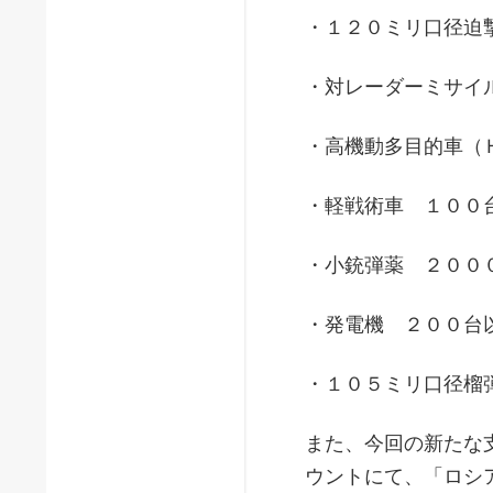
・１２０ミリ口径迫
・対レーダーミサイ
・高機動多目的車（
・軽戦術車 １００
・小銃弾薬 ２００
・発電機 ２００台
・１０５ミリ口径榴
また、今回の新たな
ウントにて、「ロシ