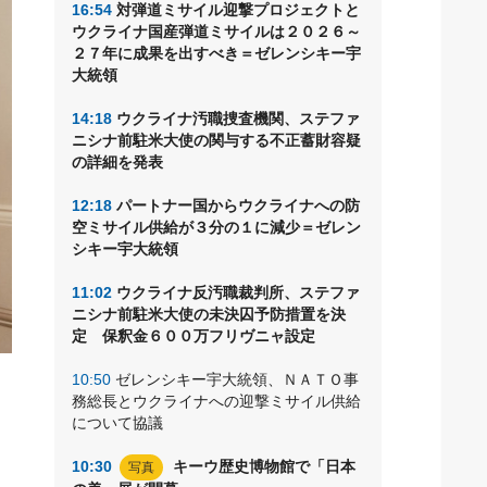
16:54
対弾道ミサイル迎撃プロジェクトと
ウクライナ国産弾道ミサイルは２０２６～
２７年に成果を出すべき＝ゼレンシキー宇
大統領
14:18
ウクライナ汚職捜査機関、ステファ
ニシナ前駐米大使の関与する不正蓄財容疑
の詳細を発表
12:18
パートナー国からウクライナへの防
空ミサイル供給が３分の１に減少＝ゼレン
シキー宇大統領
11:02
ウクライナ反汚職裁判所、ステファ
ニシナ前駐米大使の未決囚予防措置を決
定 保釈金６００万フリヴニャ設定
10:50
ゼレンシキー宇大統領、ＮＡＴＯ事
安
務総長とウクライナへの迎撃ミサイル供給
について協議
10:30
キーウ歴史博物館で「日本
写真