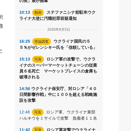
の美」展が開幕
10:13
ステファニシナ前駐米ウク
動画
択
ライナ大使に汚職犯罪容疑通知
務
2026年8月5日
16:25
ウクライナ国民の５
世論調査
５％がゼレンシキー氏を「信頼している」
と
15:13
ロシア軍の攻撃で、ウクラ
写真
イナのスーパーマーケットチェーンの従業
員６名死亡 マーケットプレイスの倉庫も
破壊される
14:56
ウクライナ保安庁、対ロシア「４０
日間影響作戦」中に１００を超える戦略施
設を攻撃
12:48
ロシア軍、ウクライナ東部
写真
ハルキウをミサイルで攻撃 負傷者１１名
11:42
ロシア軍攻撃でウクライナ
写真