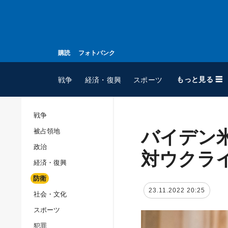
購読
フォトバンク
もっと見る ☰
戦争
経済・復興
スポーツ
戦争
バイデン
被占領地
全てのトピック
政治
戦争
対ウクラ
経済・復興
被占領地
防衛
政治
23.11.2022 20:25
社会・文化
経済・復興
スポーツ
防衛
犯罪