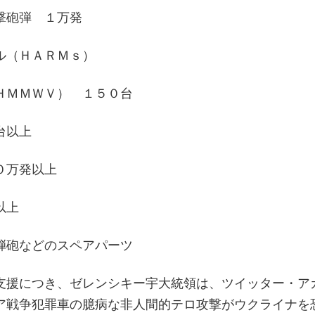
撃砲弾 １万発
ル（ＨＡＲＭｓ）
ＨＭＭＷＶ） １５０台
台以上
０万発以上
以上
弾砲などのスペアパーツ
支援につき、ゼレンシキー宇大統領は、ツイッター・ア
ア戦争犯罪車の臆病な非人間的テロ攻撃がウクライナを