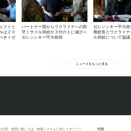
ェクトと
パートナー国からウクライナへの防
ゼレンシキー宇大統
ルは２０
空ミサイル供給が３分の１に減少＝
務総長とウクライナ
べき＝ゼ
ゼレンシキー宇大統領
ル供給について協議
ニュースをもっと見る
特集
の引用・使用に際しては、検索システムに対してオープン