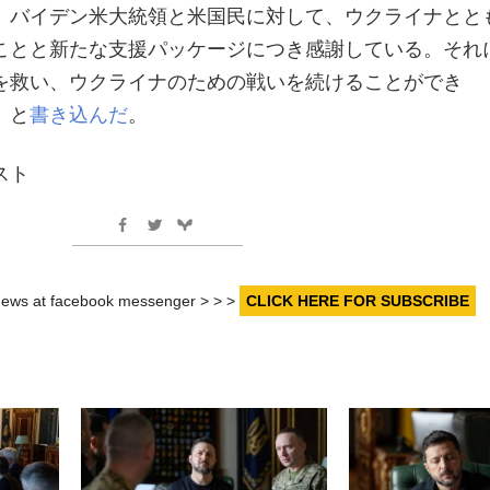
。バイデン米大統領と米国民に対して、ウクライナとと
ことと新たな支援パッケージにつき感謝している。それ
を救い、ウクライナのための戦いを続けることができ
」と
書き込んだ
。
スト
r news at facebook messenger > > >
CLICK HERE FOR SUBSCRIBE