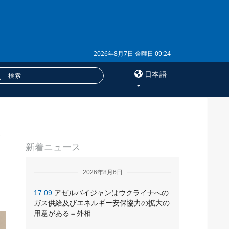
2026年8月7日 金曜日 09:24
日本語
×
な
サービス
新着ニュース
購読
フォトバンク
2026年8月6日
17:09
アゼルバイジャンはウクライナへの
ガス供給及びエネルギー安保協力の拡大の
用意がある＝外相