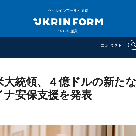
ウクルインフォルム通信
1918年創業
コンタクト
米大統領、４億ドルの新た
ウクルインフォルム
追加
ウクルインフォルムについ
特集
イナ安保支援を発表
て
インタビュー
コンタクト
写真
動画