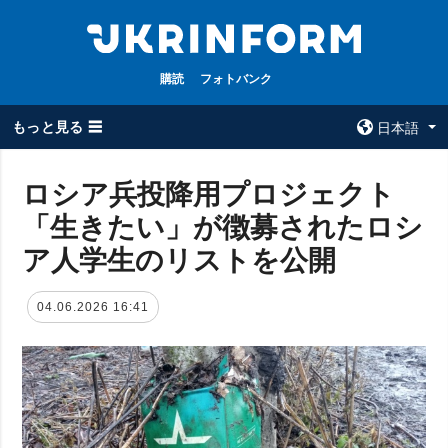
購読
フォトバンク
もっと見る ☰
日本語
×
ロシア兵投降用プロジェクト
「生きたい」が徴募されたロシ
全てのトピック
ウクルインフォ
ルム
ア人学生のリストを公開
戦争
ウクルインフォル
被占領地
ムについて
04.06.2026 16:41
政治
コンタクト
経済・復興
防衛
社会・文化
スポーツ