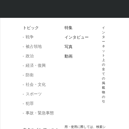
トピック
特集
イ
ン
戦争
インタビュー
タ
ー
被占領地
写真
ネ
ッ
政治
ト
動画
上
の
経済・復興
全
て
防衛
の
掲
社会・文化
載
物
スポーツ
の
引
犯罪
事故・緊急事態
用・使用に際しては、検索シ