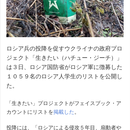
犯罪
事故・緊急事態
追加
サービス
特集
購読
インタビュー
フォトバンク
ロシア兵の投降を促すウクライナの政府プロ
写真
ジェクト「生きたい（ハチュー・ジーチ）」
動画
は３日、ロシア国防省がロシア軍に徴募した
１０５９名のロシア人学生のリストを公開し
た。
「生きたい」プロジェクトがフェイスブック・ア
カウントにリストを
掲載した
。
投降には、「ロシアによる侵攻５年目、扇動者や