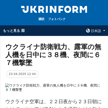
購読
フォトバンク
もっと見る ☰
日本語
×
ウクライナ防衛戦力、露軍の無
人機を日中に３８機、夜間に６
全てのトピック
ウクルインフォ
ルム
７機撃墜
戦争
ウクルインフォル
被占領地
ムについて
23.04.2025 12:44
政治
コンタクト
経済・復興
防衛
社会・文化
ウクライナ空軍は、２２日夜から２３日朝に
スポーツ