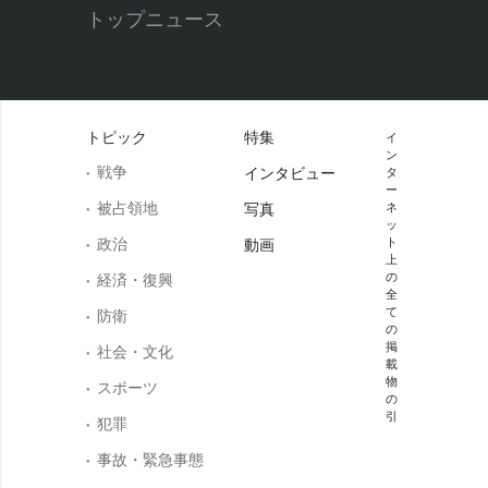
トップニュース
トピック
特集
イ
ン
戦争
インタビュー
タ
ー
被占領地
写真
ネ
ッ
政治
ト
動画
上
の
経済・復興
全
て
防衛
の
掲
社会・文化
載
物
スポーツ
の
引
犯罪
事故・緊急事態