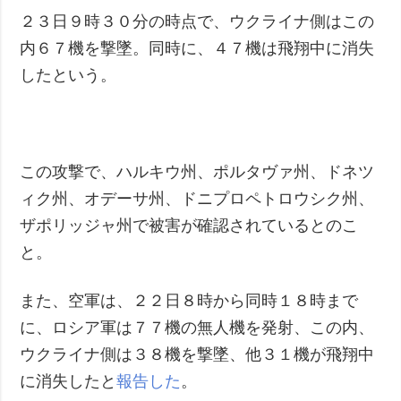
２３日９時３０分の時点で、ウクライナ側はこの
内６７機を撃墜。同時に、４７機は飛翔中に消失
したという。
この攻撃で、ハルキウ州、ポルタヴァ州、ドネツ
ィク州、オデーサ州、ドニプロペトロウシク州、
ザポリッジャ州で被害が確認されているとのこ
と。
また、空軍は、２２日８時から同時１８時まで
に、ロシア軍は７７機の無人機を発射、この内、
ウクライナ側は３８機を撃墜、他３１機が飛翔中
に消失したと
報告した
。