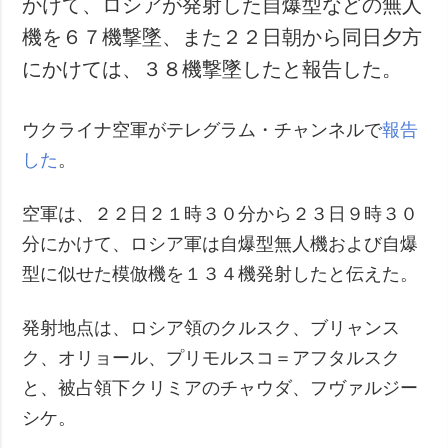
かけて、ロシアが発射した自爆型などの無人
犯罪
機を６７機撃墜、また２２日朝から同日夕方
事故・緊急事態
にかけては、３８機撃墜したと報告した。
追加
サービス
ウクライナ空軍がテレグラム・チャンネルで
報告
特集
購読
した
。
インタビュー
フォトバンク
写真
空軍は、２２日２１時３０分から２３日９時３０
動画
分にかけて、ロシア軍は自爆型無人機および自爆
型に似せた模倣機を１３４機発射したと伝えた。
発射地点は、ロシア領のクルスク、ブリャンス
ク、オリョール、プリモルスコ＝アフタルスク
と、被占領下クリミアのチャウダ、フヴァルジー
シケ。