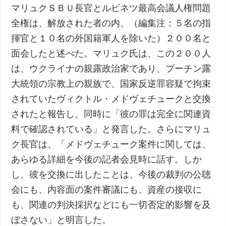
マリュクＳＢＵ長官とルビネツ最高会議人権問題
全権は、解放された者の内、（編集注：５名の指
揮官と１０名の外国籍軍人を除いた）２００名と
面会したと述べた。マリュク氏は、この２００人
は、ウクライナの親露政治家であり、プーチン露
大統領の宗教上の親族で、国家反逆罪容疑で拘束
されていたヴィクトル・メドヴェチュークと交換
されたと報告し、同時に「彼の罪は完全に関連資
料で確認されている」と発言した。さらにマリュ
ク長官は、「メドヴェチューク案件に関しては、
あらゆる詳細を今後の記者会見時に話す。しか
し、彼を交換に出したことは、今後の裁判の公聴
会にも、内容面の案件審議にも、資産の接収に
も、関連の判決採択などにも一切否定的影響を及
ぼさない」と明言した。