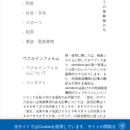
て
防衛
の
掲
社会・文化
載
物
スポーツ
の
引
犯罪
事故・緊急事態
用・使用に際しては、検索シ
ウクルインフォルム
ステムに対してオープンであ
り、ukrinform.jpの第一段落よ
ウクルインフォル
り上部へのハイパーリンクが
ムについて
義務付けてられています。ま
た、外国報道機関の記事の翻
コンタクト
訳を引用する場合は、
ukrinform.jp及びその外国報道
機関のウェブサイトにハイパ
ーリンクを貼り付ける場合のみ可能です。「宣伝」のマー
クあるいは免責事項のある記事については、該当記事は１
９９６年７月３日付第２７０／９６－ＢＰウクライナ法
「宣伝」法第９条３項及び２０２３年３月３１日付第２８
４９ー９ウクライナ法「メディア」の該当部分に従った上
で、合意／会計を根拠に掲載されています。
×
当サイトではCookieを使用しています。サイトの閲覧を
オンラインメディア主体 メディア識別番号：R40-01421.