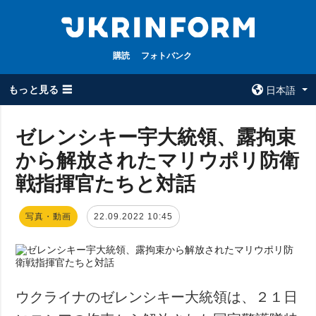
購読
フォトバンク
もっと見る ☰
日本語
×
ゼレンシキー宇大統領、露拘束
から解放されたマリウポリ防衛
全てのトピック
ウクルインフォ
ルム
戦指揮官たちと対話
戦争
ウクルインフォル
被占領地
ムについて
写真・動画
22.09.2022 10:45
政治
コンタクト
経済・復興
防衛
社会・文化
ウクライナのゼレンシキー大統領は、２１日
スポーツ