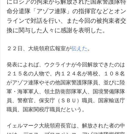
にロシアの拘束から解放された国家警護隊特
犯罪
命分遣隊「アゾフ連隊」の指揮官などとオン
事故・緊急事態
ラインで対話を行い、また今回の被拘束者交
換に関与した人々に感謝を表明した。
追加
サービス
特集
購読
２２日、大統領府広報室が
伝えた
。
インタビュー
フォトバンク
写真
発表によれば、ウクライナが今回解放できたのは
動画
２１５名の人物で、内１２４名が将校、１０８名
がアゾフ連隊やその他国家警護隊隊員、並びに陸
軍・海軍軍人、領土防衛部隊軍人、国境警備隊隊
員、警察官、保安庁（ＳＢＵ）職員、国家輸送庁
職員、国家関税庁職員だという。
イェルマーク大統領府長官は、解放された者の中