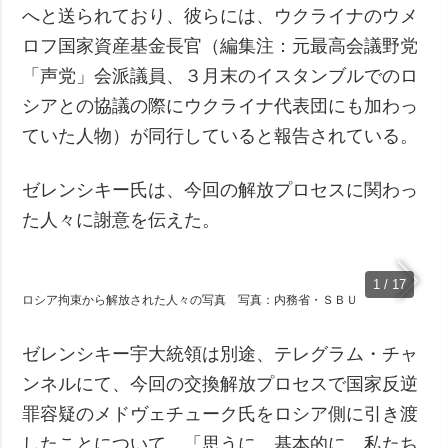
へと送られており、彼らには、ウクライナのウメ
ロフ国家資産基金長官（編集注：元最高会議野党
「声党」会派議員、３月末のイスタンブルでのロ
シアとの協議の際にウクライナ代表団にも加わっ
ていた人物）が同行していると報告されている。
ゼレンシキー氏は、今回の解放プロセスに関わっ
た人々に謝意を伝えた。
1 / 17
ロシア拘束から解放された人々の写真 写真：内務省・ＳＢＵ
ゼレンシキー宇大統領は別途、テレグラム・チャ
ンネルにて、今回の交換解放プロセスで国家反逆
罪容疑のメドヴェチューク氏をロシア側に引き渡
したことについて、「思うに、基本的に、私たち