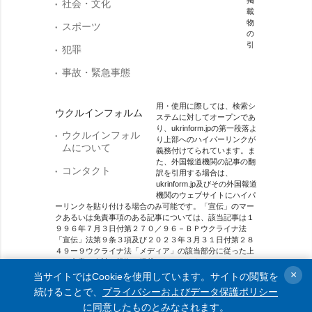
社会・文化
載
物
スポーツ
の
引
犯罪
事故・緊急事態
用・使用に際しては、検索シ
ウクルインフォルム
ステムに対してオープンであ
り、ukrinform.jpの第一段落よ
ウクルインフォル
り上部へのハイパーリンクが
ムについて
義務付けてられています。ま
た、外国報道機関の記事の翻
コンタクト
訳を引用する場合は、
ukrinform.jp及びその外国報道
機関のウェブサイトにハイパ
ーリンクを貼り付ける場合のみ可能です。「宣伝」のマー
クあるいは免責事項のある記事については、該当記事は１
９９６年７月３日付第２７０／９６－ＢＰウクライナ法
「宣伝」法第９条３項及び２０２３年３月３１日付第２８
４９ー９ウクライナ法「メディア」の該当部分に従った上
で、合意／会計を根拠に掲載されています。
×
当サイトではCookieを使用しています。サイトの閲覧を
オンラインメディア主体 メディア識別番号：R40-01421.
続けることで、
プライバシーおよびデータ保護ポリシー
に同意したものとみなされます。
© 2015-2026 Ukrinform. All rights reserved.