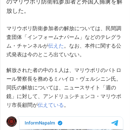
のマリウポリ防衛戦参加者と外国人捕虜を解
犯罪
放した。
事故・緊急事態
マリウポリ防衛参加者の解放については、民間調
追加
サービス
査団体「インフォームナパーム」などのテレグラ
特集
購読
ム・チャンネルが
伝えた
。なお、本件に関する公
インタビュー
フォトバンク
式発表は今のところ出ていない。
写真
動画
解放された者の中の１人は、マリウポリのパトロ
ール警察長を務めるミハイロ・ヴェルシニン氏。
同氏の解放については、ニュースサイト「週の
鏡」に対して、アンドリュシチェンコ・マリウポ
リ市長顧問が
伝えている
。