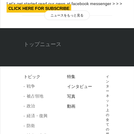
Let’s get started read our news at facebook messenger > > >
CLICK HERE FOR SUBSCRIBE
ニュースをもっと見る
トップニュース
トピック
特集
イ
ン
戦争
インタビュー
タ
ー
被占領地
写真
ネ
ッ
政治
ト
動画
上
の
経済・復興
全
て
防衛
の
掲