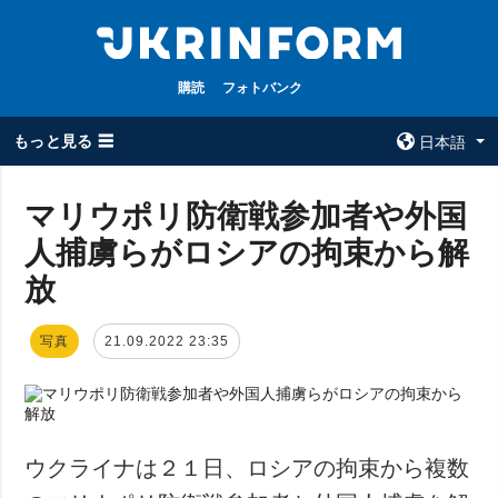
購読
フォトバンク
もっと見る ☰
日本語
×
マリウポリ防衛戦参加者や外国
人捕虜らがロシアの拘束から解
全てのトピック
ウクルインフォ
ルム
放
戦争
ウクルインフォル
被占領地
ムについて
写真
21.09.2022 23:35
政治
コンタクト
経済・復興
防衛
社会・文化
ウクライナは２１日、ロシアの拘束から複数
スポーツ